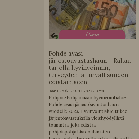
U
utiset
Pohde avasi
järjestöavustushaun – Rahaa
tarjolla hyvinvoinnin,
terveyden ja turvallisuuden
edistämiseen
Jaana Koski
18.11.2022
07:00
Pohjois-Pohjanmaan hyvinvointialue
Pohde avasi järjestöavustushaun
vuodelle 2023. Hyvinvointialue tukee
järjestöavustuksilla yleishyödyllistä
toimintaa, joka edistää
pohjoispohjalaisten ihmisten
hyvinvointia, terveyttä ja turvallisuutta.