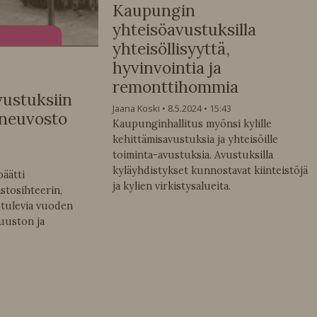
Kaupungin
yhteisöavustuksilla
yhteisöllisyyttä,
hyvinvointia ja
remonttihommia
vustuksiin
Jaana Koski
8.5.2024
15:43
-neuvosto
Kaupunginhallitus myönsi kylille
kehittämisavustuksia ja yhteisöille
toiminta-avustuksia. Avustuksilla
kyläyhdistykset kunnostavat kiinteistöjä
äätti
ja kylien virkistysalueita.
tosihteerin,
 tulevia vuoden
tuuston ja