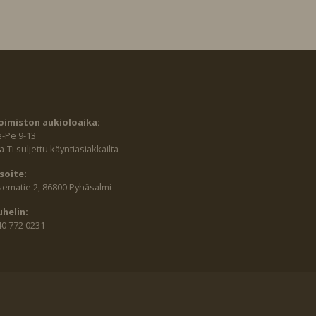
oimiston aukioloaika:
e-Pe 9-13
-Ti suljettu käyntiasiakkailta
soite:
sematie 2, 86800 Pyhäsalmi
uhelin:
40 772 0231