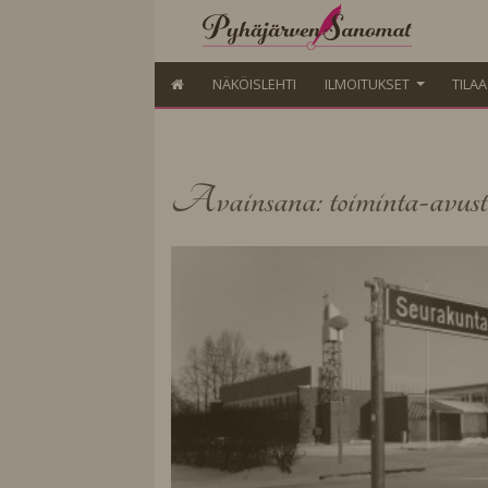
NÄKÖISLEHTI
ILMOITUKSET
TILA
Avainsana: toiminta-avust