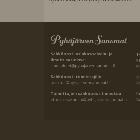
Sähköposti asiakaspalvelu- ja
T
ilmoitusasioissa:
K
ilmoitukset@pyhajarvensanomat.fi
Ma
Sähköposti toimittajille:
O
toimitus@pyhajarvensanomat.fi
A
Toimittajien sähköpostit muotoa
P
etunimi.sukunimi@pyhajarvensanomat.fi
0