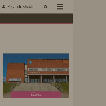
Kirjaudu sisään
U
utiset