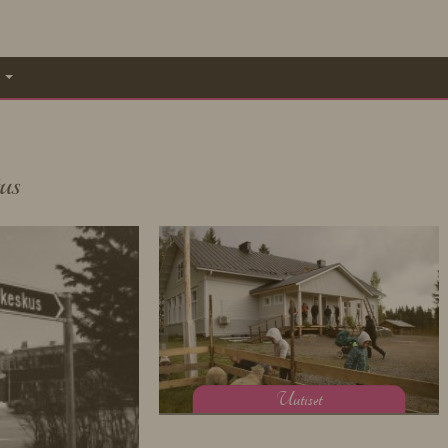
A
us
U
utiset