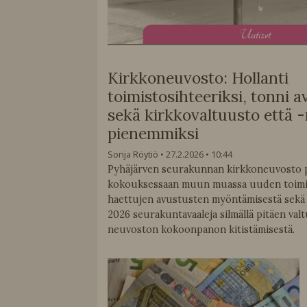
U
utiset
Kirkkoneuvosto: Hollanti
toimistosihteeriksi, tonni a
sekä kirkkovaltuusto että 
pienemmiksi
Sonja Röytiö
27.2.2026
10:44
Pyhäjärven seurakunnan kirkkoneuvosto p
kokouksessaan muun muassa uuden toimis
haettujen avustusten myöntämisestä sekä
2026 seurakuntavaaleja silmällä pitäen val
neuvoston kokoonpanon kitistämisestä.