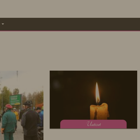
A
U
utiset