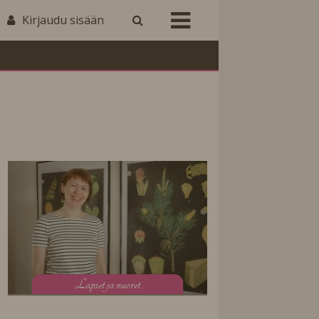
Kirjaudu sisään
L
apset ja nuoret