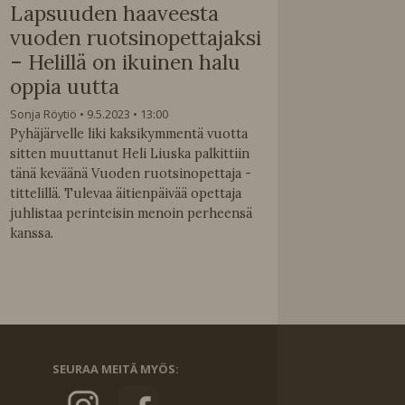
Lapsuuden haaveesta
vuoden ruotsinopettajaksi
– Helillä on ikuinen halu
oppia uutta
Sonja Röytiö
9.5.2023
13:00
Pyhäjärvelle liki kaksikymmentä vuotta
sitten muuttanut Heli Liuska palkittiin
tänä keväänä Vuoden ruotsinopettaja -
tittelillä. Tulevaa äitienpäivää opettaja
juhlistaa perinteisin menoin perheensä
kanssa.
SEURAA MEITÄ MYÖS: