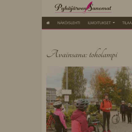
NÄKÖISLEHTI
ILMOITUKSET
TILA
Avainsana: toholampi