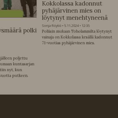
Kokkolassa kadonnut
pyhäjärvinen mies on
löytynyt menehtyneenä
Sonja Röytiö
5.11.2024
12:35
ysmäärä polki
Poliisin mukaan Toholammilta löytynyt
vainaja on Kokkolassa kesällä kadonnut
71-vuotias pyhäjärvinen mies.
älleen poljettu
opumaan kuntasarjan
tiin nyt, kun
ä vuotta putkeen.