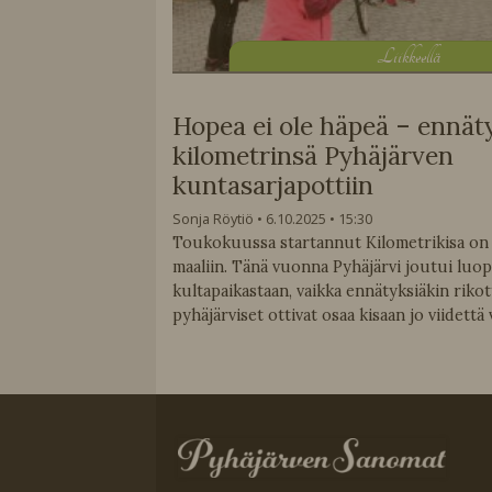
L
iikkeellä
Hopea ei ole häpeä – ennät
kilometrinsä Pyhäjärven
kuntasarjapottiin
Sonja Röytiö
6.10.2025
15:30
Toukokuussa startannut Kilometrikisa on j
maaliin. Tänä vuonna Pyhäjärvi joutui lu
kultapaikastaan, vaikka ennätyksiäkin rikot
pyhäjärviset ottivat osaa kisaan jo viidett