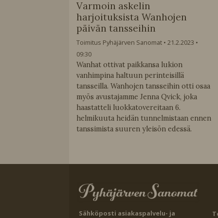
Varmoin askelin
harjoituksista Wanhojen
päivän tansseihin
Toimitus Pyhäjärven Sanomat
21.2.2023
09:30
Wanhat ottivat paikkansa lukion
vanhimpina haltuun perinteisillä
tansseilla. Wanhojen tansseihin otti osaa
myös avustajamme Jenna Qvick, joka
haastatteli luokkatovereitaan 6.
helmikuuta heidän tunnelmistaan ennen
tanssimista suuren yleisön edessä.
Sähköposti asiakaspalvelu- ja
T