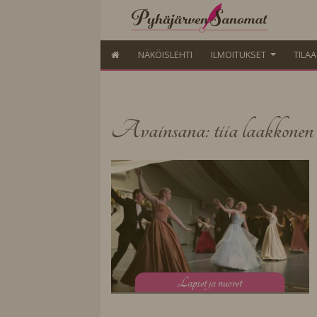
NÄKÖISLEHTI
ILMOITUKSET
TILA
Avainsana: tiia laakkonen
L
apset ja nuoret