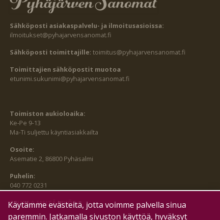
Sähköposti asiakaspalvelu- ja ilmoitusasioissa:
ilmoitukset@pyhajarvensanomat.fi
Sähköposti toimittajille:
toimitus@pyhajarvensanomat.fi
Toimittajien sähköpostit muotoa
etunimi.sukunimi@pyhajarvensanomat.fi
Toimiston aukioloaika:
Ke-Pe 9-13
Ma-Ti suljettu käyntiasiakkailta
Osoite:
Asematie 2, 86800 Pyhäsalmi
Puhelin:
040 772 0231
SEURAA MEITÄ MYÖS:
Käytämme evästeitä, jotta voimme palvella sinua
paremmin. Jatkamalla sivuston käyttöä, hyväksyt