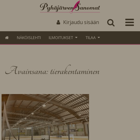
Kirjaudu sisään
NÄKÖISLEHTI
ILMOITUKSET
TILAA
Avainsana: tierakentaminen