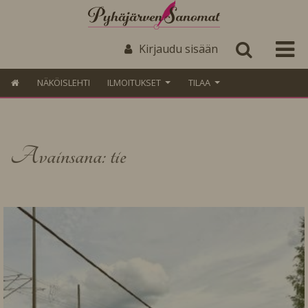
Kirjaudu sisään
NÄKÖISLEHTI
ILMOITUKSET
TILAA
Avainsana: tie