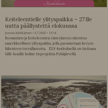
A
jankohtaista
Keiteleentielle ylityspaikka – 27:lle
uutta päällystettä elokuussa
Joonas Kärkkäinen
3.7.2025
13:14
Roomutien ja Keiteleentien risteykseen rakentuu
saarekkeellinen ylityspaikka, jolla parannetaan kevyen
liikenteen turvallisuutta. ELY-keskuksella on tiedossa
tälle kesälle kolme tieprojektia Pyhäjärvellä.