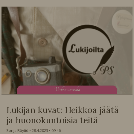
V
iikon varrelta
Lukijan kuvat: Heikkoa jäätä
ja huonokuntoisia teitä
Sonja Röytiö
28.4.2023
09:46