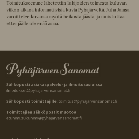
Toimitukseemme lähetettiin lukijoiden toimesta kuluvan
viikon aikana informatiivisia kuvia Pyhäjärveltä. Juha Jämsä
varoittelee kuvansa myötä heikosta jäästä, ja muistuttaa,
ettei jäälle ole enää asiaa.
Sähköposti asiakaspalvelu- ja ilmoitusasioissa:
ilmoitukset@pyhajarvensanomat.fi
Sähköposti toimittajille:
toimitus@pyhajarvensanomat.fi
Toimittajien sähköpostit muotoa
etunimi.sukunimi@pyhajarvensanomat.fi