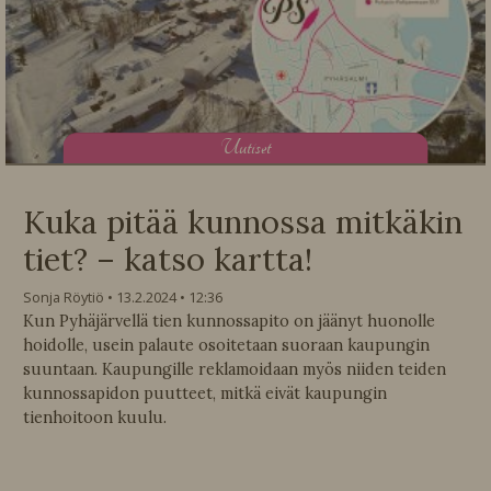
U
utiset
Kuka pitää kunnossa mitkäkin
tiet? – katso kartta!
Sonja Röytiö
13.2.2024
12:36
Kun Pyhäjärvellä tien kunnossapito on jäänyt huonolle
hoidolle, usein palaute osoitetaan suoraan kaupungin
suuntaan. Kaupungille reklamoidaan myös niiden teiden
kunnossapidon puutteet, mitkä eivät kaupungin
tienhoitoon kuulu.