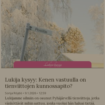
L
ukija kysyy
Lukija kysyy: Kenen vastuulla on
tienviittojen kunnossapito?
Sonja Röytiö
9.1.2026
12:59
Lukijamme silmiin on osunut Pyhäjärvellä tienviittoja, jotka
vänköttävät mihin sattuu, jonka vuoksi hän halusi tietää,