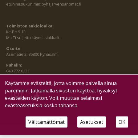
etunimi.sukunimi@pyhajarvensanomat.fi
Toimiston aukioloaika:
Ke-Pe 9-13
Ma-Ti suljettu käyntiasiakkailta
Osoite:
Asematie 2, 86800 Pyhäsalmi
Puhelin:
040 772 0231
SEURAA MEITÄ MYÖS:
Käytämme evästeitä, jotta voimme palvella sinua
paremmin. Jatkamalla sivuston käyttöä, hyväksyt
evästeiden käytön. Voit muuttaa selaimesi
HALLITSE EVÄSTEITÄ
evästeasetuksia koska tahansa.
Välttämättömät
Asetukset
OK