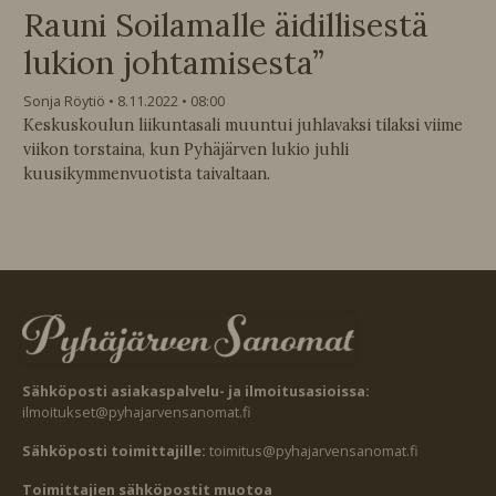
Rauni Soilamalle äidillisestä
lukion johtamisesta”
Sonja Röytiö
8.11.2022
08:00
Keskuskoulun liikuntasali muuntui juhlavaksi tilaksi viime
viikon torstaina, kun Pyhäjärven lukio juhli
kuusikymmenvuotista taivaltaan.
Sähköposti asiakaspalvelu- ja ilmoitusasioissa:
ilmoitukset@pyhajarvensanomat.fi
Sähköposti toimittajille:
toimitus@pyhajarvensanomat.fi
Toimittajien sähköpostit muotoa