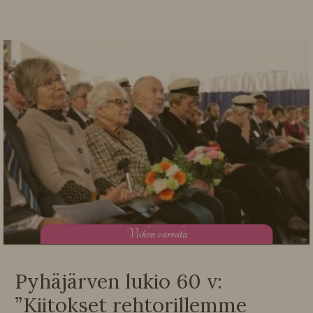
V
iikon varrelta
Pyhäjärven lukio 60 v:
”Kiitokset rehtorillemme