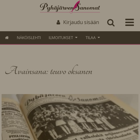
Kirjaudu sisään
NÄKÖISLEHTI
ILMOITUKSET
TILAA
Avainsana: teuvo oksanen