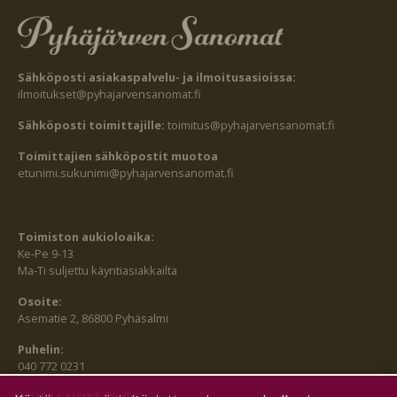
Sähköposti asiakaspalvelu- ja ilmoitusasioissa:
ilmoitukset@pyhajarvensanomat.fi
Sähköposti toimittajille:
toimitus@pyhajarvensanomat.fi
Toimittajien sähköpostit muotoa
etunimi.sukunimi@pyhajarvensanomat.fi
Toimiston aukioloaika:
Ke-Pe 9-13
Ma-Ti suljettu käyntiasiakkailta
Osoite:
Asematie 2, 86800 Pyhäsalmi
Puhelin:
040 772 0231