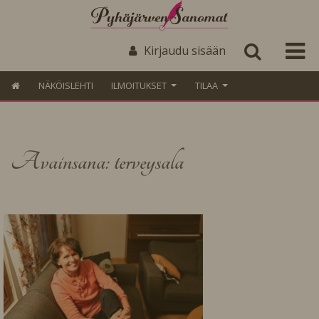
Kirjaudu sisään
NÄKÖISLEHTI
ILMOITUKSET
TILAA
Avainsana: terveysala