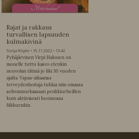
M
itä kuuluu?
Rajat ja rakkaus
turvallisen lapsuuden
kulmakivinä
Sonja Röytiö
15.11.2022
13:42
Pyhäjärvinen Virpi Halonen on
monelle tuttu kasvo etenkin
neuvolan tätinä jo liki 30 vuoden
ajalta. Vapaa-aikaansa
terveydenhoitaja tuhlaa niin omassa
sohvannurkassaan penkkiurheillen
kuin aktiivisesti luonnossa
liikkuenkin.