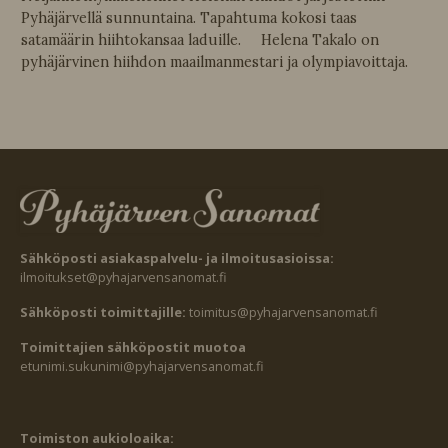
Pyhäjärvellä sunnuntaina. Tapahtuma kokosi taas
satamäärin hiihtokansaa laduille. Helena Takalo on
pyhäjärvinen hiihdon maailmanmestari ja olympiavoittaja.
Sähköposti asiakaspalvelu- ja ilmoitusasioissa:
ilmoitukset@pyhajarvensanomat.fi
Sähköposti toimittajille:
toimitus@pyhajarvensanomat.fi
Toimittajien sähköpostit muotoa
etunimi.sukunimi@pyhajarvensanomat.fi
Toimiston aukioloaika: