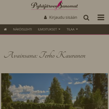
Kirjaudu sisään
NÄKÖISLEHTI
ILMOITUKSET
TILAA
Avainsana: Terho Kauranen