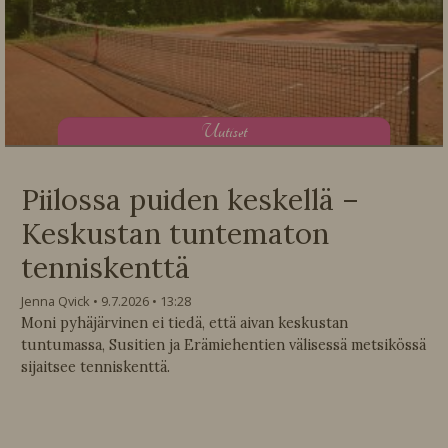
U
utiset
Piilossa puiden keskellä –
Keskustan tuntematon
tenniskenttä
Jenna Qvick
9.7.2026
13:28
Moni pyhäjärvinen ei tiedä, että aivan keskustan
tuntumassa, Susitien ja Erämiehentien välisessä metsikössä
sijaitsee tenniskenttä.