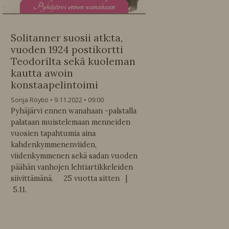
P
yhäjärvi ennen wanahaan
Solitanner suosii atk:ta,
vuoden 1924 postikortti
Teodorilta sekä kuoleman
kautta awoin
konstaapelintoimi
Sonja Röytiö
9.11.2022
09:00
Pyhäjärvi ennen wanahaan -palstalla
palataan muistelemaan menneiden
vuosien tapahtumia aina
kahdenkymmenenviiden,
viidenkymmenen sekä sadan vuoden
päähän vanhojen lehtiartikkeleiden
siivittämänä. 25 vuotta sitten |
5.11.