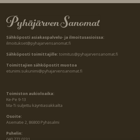
Sähköposti asiakaspalvelu- ja ilmoitusasioissa:
ilmoitukset@pyhajarvensanomat.fi
Sähköposti toimittajille:
toimitus@pyhajarvensanomat.fi
Toimittajien sähköpostit muotoa
etunimi.sukunimi@pyhajarvensanomat.fi
Toimiston aukioloaika:
Ke-Pe 9-13
Ma-Ti suljettu käyntiasiakkailta
Osoite:
Asematie 2, 86800 Pyhäsalmi
Puhelin:
040 772 0231