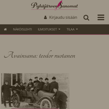
Kirjaudu sisään
NÄKÖISLEHTI
ILMOITUKSET
TILAA
Avainsana: teodor ruotanen