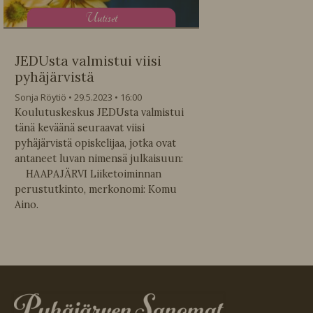
U
utiset
JEDUsta valmistui viisi
pyhäjärvistä
Sonja Röytiö
29.5.2023
16:00
Koulutuskeskus JEDUsta valmistui
tänä keväänä seuraavat viisi
pyhäjärvistä opiskelijaa, jotka ovat
antaneet luvan nimensä julkaisuun:
HAAPAJÄRVI Liiketoiminnan
perustutkinto, merkonomi: Komu
Aino.