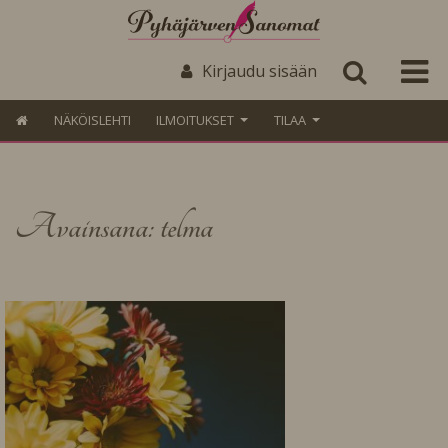
Kirjaudu sisään
NÄKÖISLEHTI
ILMOITUKSET
TILAA
Avainsana: telma