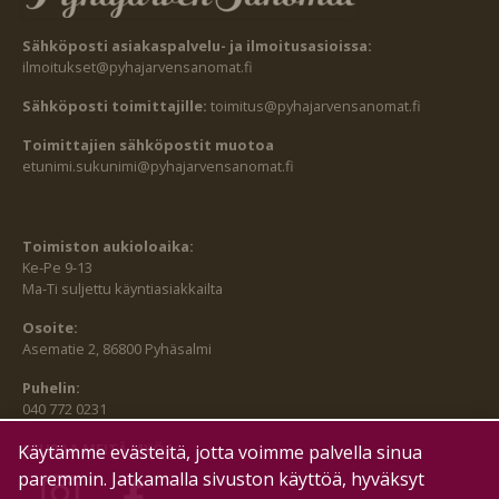
Sähköposti asiakaspalvelu- ja ilmoitusasioissa:
ilmoitukset@pyhajarvensanomat.fi
Sähköposti toimittajille:
toimitus@pyhajarvensanomat.fi
Toimittajien sähköpostit muotoa
etunimi.sukunimi@pyhajarvensanomat.fi
Toimiston aukioloaika:
Ke-Pe 9-13
Ma-Ti suljettu käyntiasiakkailta
Osoite:
Asematie 2, 86800 Pyhäsalmi
Puhelin:
040 772 0231
SEURAA MEITÄ MYÖS:
Käytämme evästeitä, jotta voimme palvella sinua
paremmin. Jatkamalla sivuston käyttöä, hyväksyt