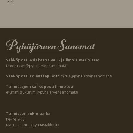
8.4.
Sähköposti asiakaspalvelu- ja ilmoitusasioissa:
ilmoitukset@pyhajarvensanomat.fi
Sähköposti toimittajille:
toimitus@pyhajarvensanomat.fi
Toimittajien sähköpostit muotoa
etunimi.sukunimi@pyhajarvensanomat.fi
Toimiston aukioloaika:
Ke-Pe 9-13
Ma-Ti suljettu käyntiasiakkailta