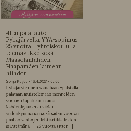
P
yhäjärvi ennen wanahaan
4H:n paja-auto
Pyhäjärvellä, YYA-sopimus
25 vuotta – yhteiskoululla
teemaviikko sekä
Maaselänlahden–
Haapamäen laimeat
hiihdot
Sonja Röytiö
13.4.2023
09:00
Pyhäjärvi ennen wanahaan -palstalla
palataan muistelemaan menneiden
vuosien tapahtumia aina
kahdenkymmenenviiden,
viidenkymmenen sekä sadan vuoden
päähän vanhojen lehtiartikkeleiden
siivittämänä. 25 vuotta sitten |