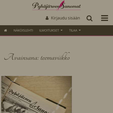
Kirjaudu sisään
NÄKÖISLEHTI
ILMOITUKSET
TILAA
Avainsana: teemaviikko