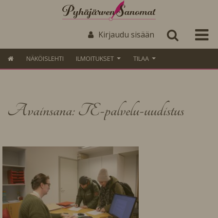
Kirjaudu sisään
NÄKÖISLEHTI
ILMOITUKSET
TILAA
Avainsana: TE-palvelu-uudistus