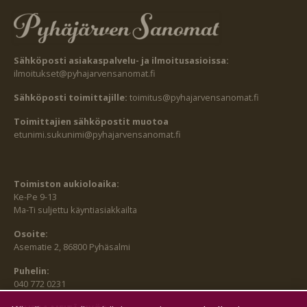
Sähköposti asiakaspalvelu- ja ilmoitusasioissa:
ilmoitukset@pyhajarvensanomat.fi
Sähköposti toimittajille:
toimitus@pyhajarvensanomat.fi
Toimittajien sähköpostit muotoa
etunimi.sukunimi@pyhajarvensanomat.fi
Toimiston aukioloaika:
Ke-Pe 9-13
Ma-Ti suljettu käyntiasiakkailta
Osoite:
Asematie 2, 86800 Pyhäsalmi
Puhelin:
040 772 0231