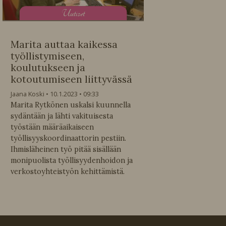
U
utiset
Marita auttaa kaikessa
työllistymiseen,
koulutukseen ja
kotoutumiseen liittyvässä
Jaana Koski
10.1.2023
09:33
Marita Rytkönen uskalsi kuunnella
sydäntään ja lähti vakituisesta
työstään määräaikaiseen
työllisyyskoordinaattorin pestiin.
Ihmisläheinen työ pitää sisällään
monipuolista työllisyydenhoidon ja
verkostoyhteistyön kehittämistä.