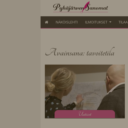
NÄKÖISLEHTI
ILMOITUKSET
TILA
Avainsana: tavoitetila
U
utiset