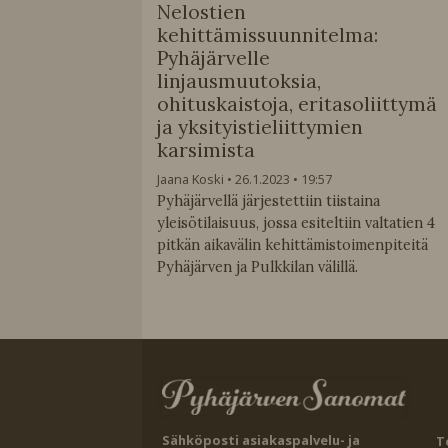
Nelostien
kehittämissuunnitelma:
Pyhäjärvelle
linjausmuutoksia,
ohituskaistoja, eritasoliittymä
ja yksityistieliittymien
karsimista
Jaana Koski
26.1.2023
19:57
Pyhäjärvellä järjestettiin tiistaina
yleisötilaisuus, jossa esiteltiin valtatien 4
pitkän aikavälin kehittämistoimenpiteitä
Pyhäjärven ja Pulkkilan välillä.
Sähköposti asiakaspalvelu- ja
T