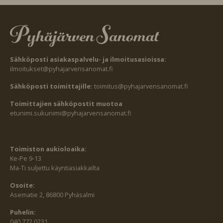
Sähköposti asiakaspalvelu- ja ilmoitusasioissa:
ilmoitukset@pyhajarvensanomat.fi
Sähköposti toimittajille:
toimitus@pyhajarvensanomat.fi
Toimittajien sähköpostit muotoa
etunimi.sukunimi@pyhajarvensanomat.fi
Toimiston aukioloaika:
Ke-Pe 9-13
Ma-Ti suljettu käyntiasiakkailta
Osoite:
Asematie 2, 86800 Pyhäsalmi
Puhelin:
040 772 0231