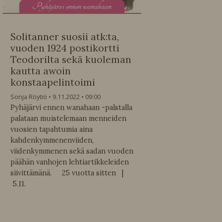
P
yhäjärvi ennen wanahaan
Solitanner suosii atk:ta,
vuoden 1924 postikortti
Teodorilta sekä kuoleman
kautta awoin
konstaapelintoimi
Sonja Röytiö
9.11.2022
09:00
Pyhäjärvi ennen wanahaan -palstalla
palataan muistelemaan menneiden
vuosien tapahtumia aina
kahdenkymmenenviiden,
viidenkymmenen sekä sadan vuoden
päähän vanhojen lehtiartikkeleiden
siivittämänä. 25 vuotta sitten |
5.11.