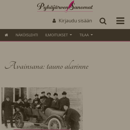
Kirjaudu sisään
NÄKÖISLEHTI
ILMOITUKSET
TILAA
Avainsana: tauno alarinne