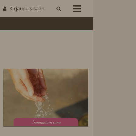
Kirjaudu sisään
S
unnuntain sana