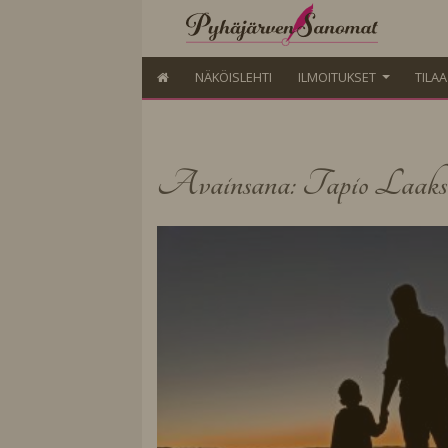
NÄKÖISLEHTI
ILMOITUKSET
TILA
Avainsana: Tapio Laaks