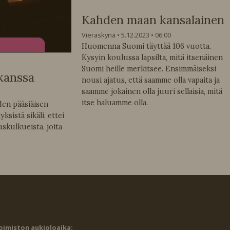
Kahden maan kansalainen
Vieraskynä
5.12.2023
06:00
Huomenna Suomi täyttää 106 vuotta.
Kysyin koulussa lapsilta, mitä itsenäinen
Suomi heille merkitsee. Ensimmäiseksi
kanssa
nousi ajatus, että saamme olla vapaita ja
saamme jokainen olla juuri sellaisia, mitä
itse haluamme olla.
den pääsiäisen
ksistä sikäli, ettei
uskulkueista, joita
oimiston aukioloaika: