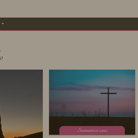
A
o
S
unnuntain sana