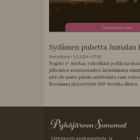
S
unnuntain sana
Sydämen puhetta Jumalan 
Vieraskynä
5.5.2024
07:00
Rogate (= anokaa, rukoilkaa) poikkeaa mui
jälkeisten sunnuntaiden latinalaisista nimity
sitä ole saatu päivän antifonista vaan ruko
Roomassa järjestettiin 300-luvulta alkaen.
Sähköposti asiakaspalvelu- ja
T