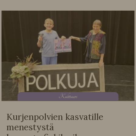
K
ulttuuri
Kurjenpolvien kasvatille
menestystä