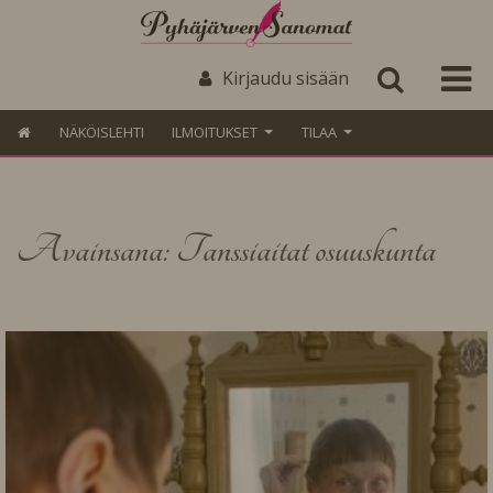
Kirjaudu sisään
NÄKÖISLEHTI
ILMOITUKSET
TILAA
Avainsana: Tanssiaitat osuuskunta