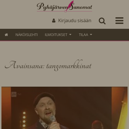
Kirjaudu sisään
NÄKÖISLEHTI
ILMOITUKSET
TILAA
Avainsana: tangomarkkinat