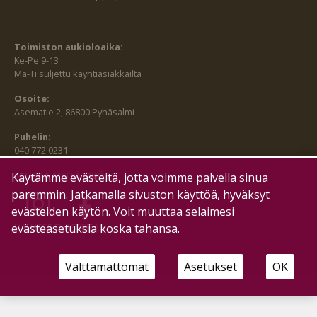
Toimiston aukioloaika:
Ke-Pe 9-13
Ma-Ti suljettu käyntiasiakkailta
Osoite:
Asematie 2, 86800 Pyhäsalmi
Puhelin:
040 772 0231
SEURAA MEITÄ MYÖS:
Käytämme evästeitä, jotta voimme palvella sinua
paremmin. Jatkamalla sivuston käyttöä, hyväksyt
evästeiden käytön. Voit muuttaa selaimesi
evästeasetuksia koska tahansa.
HALLITSE EVÄSTEITÄ
Välttämättömät
Asetukset
OK