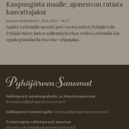
Kaupungista maalle, ajoneuvon ratista
kasvattajaksi
Joonas Kärkkäinen
20.6.2023
14:17
Jaakko Lehtimäki muutti pari vuotta sitten Pyhäjärvelle.
Pyhäjärvisten lasten salibandykerhoa vetävä Lehtimäki käy
oppisopimuksella nuoriso-ohjaajaksi.
Sähköposti asiakaspalvelu- ja ilmoitusasioissa:
ilmoitukset@pyhajarvensanomat.fi
Sähköposti toimittajille:
toimitus@pyhajarvensanomat.fi
Toimittajien sähköpostit muotoa
etunimi.sukunimi@pyhajarvensanomat.fi