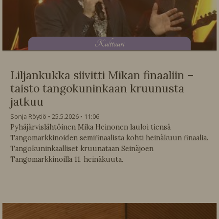
K
ulttuuri
Liljankukka siivitti Mikan finaaliin –
taisto tangokuninkaan kruunusta
jatkuu
Sonja Röytiö
25.5.2026
11:06
Pyhäjärvislähtöinen Mika Heinonen lauloi tiensä
Tangomarkkinoiden semifinaalista kohti heinäkuun finaalia.
Tangokuninkaalliset kruunataan Seinäjoen
Tangomarkkinoilla 11. heinäkuuta.