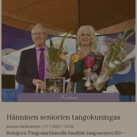
K
ulttuuri
Hänninen seniorien tangokuningas
Joonas Kärkkäinen
21.7.2023
12:56
Seinäjoen Tangomarkkinoilla kisailtiin tangoseniori 65+ -