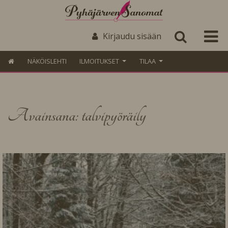
Kirjaudu sisään
NÄKÖISLEHTI
ILMOITUKSET
TILAA
Avainsana: talvipyöräily