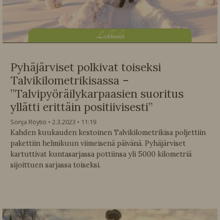
L
iikkeellä
Pyhäjärviset polkivat toiseksi
Talvikilometrikisassa –
”Talvipyöräilykarpaasien suoritus
yllätti erittäin positiivisesti”
Sonja Röytiö
2.3.2023
11:19
Kahden kuukauden kestoinen Talvikilometrikisa poljettiin
pakettiin helmikuun viimeisenä päivänä. Pyhäjärviset
kartuttivat kuntasarjassa pottiinsa yli 5000 kilometriä
sijoittuen sarjassa toiseksi.