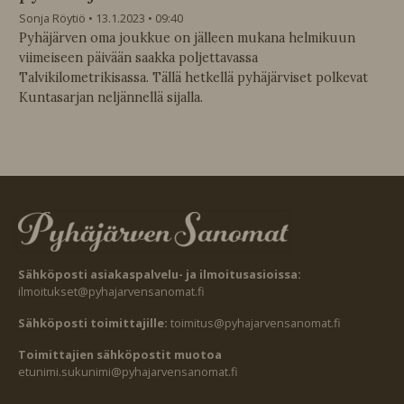
Sonja Röytiö
13.1.2023
09:40
Pyhäjärven oma joukkue on jälleen mukana helmikuun
viimeiseen päivään saakka poljettavassa
Talvikilometrikisassa. Tällä hetkellä pyhäjärviset polkevat
Kuntasarjan neljännellä sijalla.
Sähköposti asiakaspalvelu- ja ilmoitusasioissa:
ilmoitukset@pyhajarvensanomat.fi
Sähköposti toimittajille:
toimitus@pyhajarvensanomat.fi
Toimittajien sähköpostit muotoa
etunimi.sukunimi@pyhajarvensanomat.fi