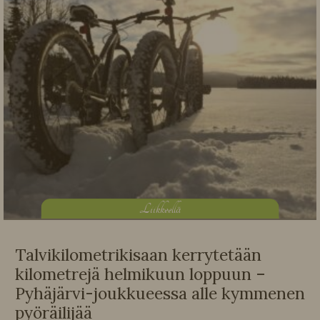
L
iikkeellä
Talvikilometrikisaan kerrytetään
kilometrejä helmikuun loppuun –
Pyhäjärvi-joukkueessa alle kymmenen
pyöräilijää