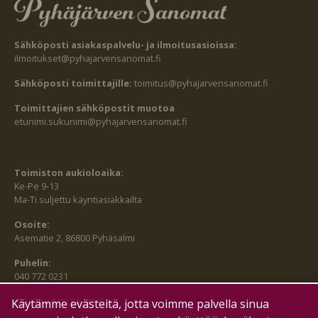
Sähköposti asiakaspalvelu- ja ilmoitusasioissa:
ilmoitukset@pyhajarvensanomat.fi
Sähköposti toimittajille:
toimitus@pyhajarvensanomat.fi
Toimittajien sähköpostit muotoa
etunimi.sukunimi@pyhajarvensanomat.fi
Toimiston aukioloaika:
Ke-Pe 9-13
Ma-Ti suljettu käyntiasiakkailta
Osoite:
Asematie 2, 86800 Pyhäsalmi
Puhelin:
040 772 0231
SEURAA MEITÄ MYÖS:
Käytämme evästeitä, jotta voimme palvella sinua