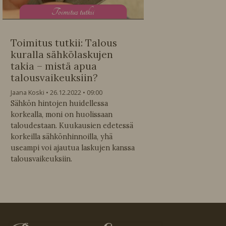
T
oimitus tutkii
Toimitus tutkii: Talous
kuralla sähkölaskujen
takia – mistä apua
talousvaikeuksiin?
Jaana Koski
26.12.2022
09:00
Sähkön hintojen huidellessa
korkealla, moni on huolissaan
taloudestaan. Kuukausien edetessä
korkeilla sähkönhinnoilla, yhä
useampi voi ajautua laskujen kanssa
talousvaikeuksiin.