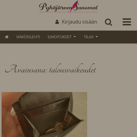
Kirjaudu sisään
NÄKÖISLEHTI
ILMOITUKSET
TILAA
Avainsana: talousvaikeudet