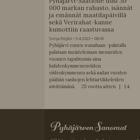
Pyhäjärvi-Säätiölle uusi 30
000 markan rahasto, isännät
ja emännät maatilapäivillä
sekä Verirahat-kanne
kumottiin raastuvassa
Sonja Röytiö
5.4.2023
08:00
Pyhäjärvi ennen wanahaan -palstalla
palataan muistelemaan menneiden
vuosien tapahtumia aina
kahdenkymmenenviiden,
viidenkymmenen sekä sadan vuoden
päähän vanhojen lehtiartikkeleiden
siivittämänä. 25 vuotta sitten | 1.4.