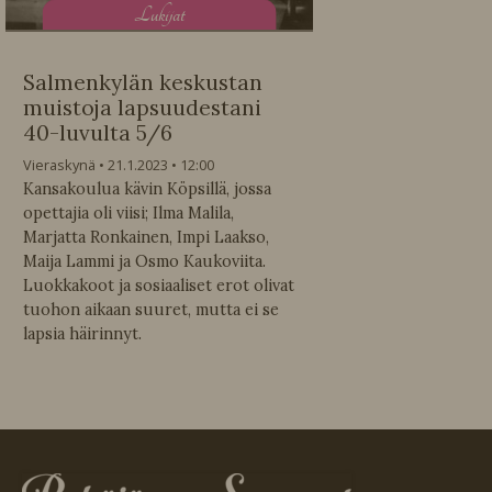
L
ukijat
Salmenkylän keskustan
muistoja lapsuudestani
40-luvulta 5/6
Vieraskynä
21.1.2023
12:00
Kansakoulua kävin Köpsillä, jossa
opettajia oli viisi; Ilma Malila,
Marjatta Ronkainen, Impi Laakso,
Maija Lammi ja Osmo Kaukoviita.
Luokkakoot ja sosiaaliset erot olivat
tuohon aikaan suuret, mutta ei se
lapsia häirinnyt.