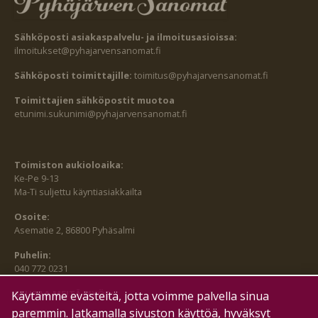
Sähköposti asiakaspalvelu- ja ilmoitusasioissa:
ilmoitukset@pyhajarvensanomat.fi
Sähköposti toimittajille:
toimitus@pyhajarvensanomat.fi
Toimittajien sähköpostit muotoa
etunimi.sukunimi@pyhajarvensanomat.fi
Toimiston aukioloaika:
Ke-Pe 9-13
Ma-Ti suljettu käyntiasiakkailta
Osoite:
Asematie 2, 86800 Pyhäsalmi
Puhelin:
040 772 0231
SEURAA MEITÄ MYÖS:
Käytämme evästeitä, jotta voimme palvella sinua
paremmin. Jatkamalla sivuston käyttöä, hyväksyt