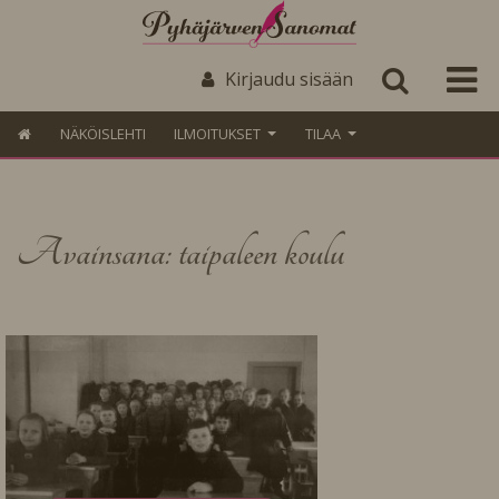
Kirjaudu sisään
NÄKÖISLEHTI
ILMOITUKSET
TILAA
Avainsana: taipaleen koulu