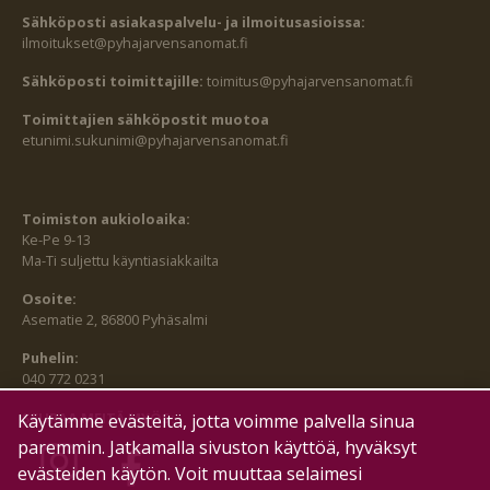
Sähköposti asiakaspalvelu- ja ilmoitusasioissa:
ilmoitukset@pyhajarvensanomat.fi
Sähköposti toimittajille:
toimitus@pyhajarvensanomat.fi
Toimittajien sähköpostit muotoa
etunimi.sukunimi@pyhajarvensanomat.fi
Toimiston aukioloaika:
Ke-Pe 9-13
Ma-Ti suljettu käyntiasiakkailta
Osoite:
Asematie 2, 86800 Pyhäsalmi
Puhelin:
040 772 0231
SEURAA MEITÄ MYÖS:
Käytämme evästeitä, jotta voimme palvella sinua
paremmin. Jatkamalla sivuston käyttöä, hyväksyt
evästeiden käytön. Voit muuttaa selaimesi