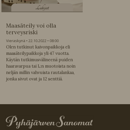
L
ukijat
Maasäteily voi olla
terveysriski
Vieraskynä
22.10.2022
08:00
Olen tutkinut kaivonpaikkoja eli
maasäteilypaikkoja yli 47 vuotta.
Käytän tutkimusvälineenä puiden
haaravarpua tai L:n muotoista noin
neljän millin vahvuista rautalankaa,
jonka sivut ovat ja 12 senttiä.