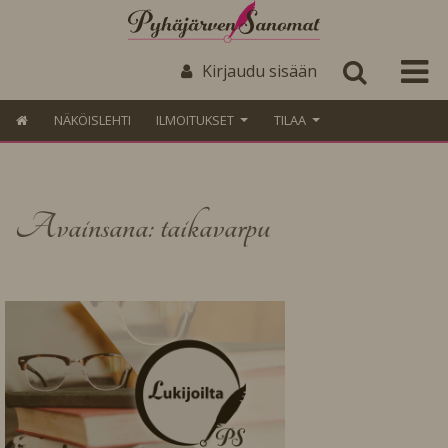
Kirjaudu sisään
NÄKÖISLEHTI
ILMOITUKSET
TILAA
Avainsana: taikavarpu