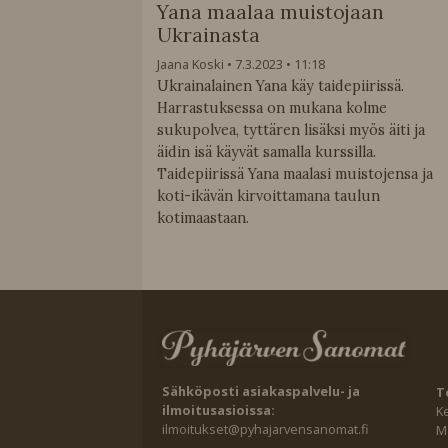
Yana maalaa muistojaan
Ukrainasta
Jaana Koski
7.3.2023
11:18
Ukrainalainen Yana käy taidepiirissä.
Harrastuksessa on mukana kolme
sukupolvea, tyttären lisäksi myös äiti ja
äidin isä käyvät samalla kurssilla.
Taidepiirissä Yana maalasi muistojensa ja
koti-ikävän kirvoittamana taulun
kotimaastaan.
Sähköposti asiakaspalvelu- ja
T
ilmoitusasioissa:
K
ilmoitukset@pyhajarvensanomat.fi
Ma