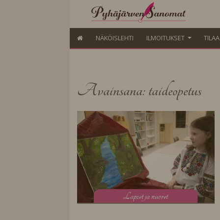
NÄKÖISLEHTI
ILMOITUKSET
TILA
Avainsana: taideopetus
L
apset ja nuoret