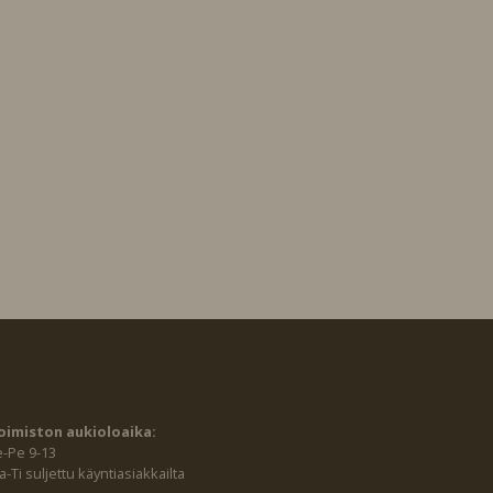
oimiston aukioloaika:
e-Pe 9-13
-Ti suljettu käyntiasiakkailta