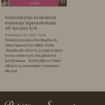
L
ukijat
Salmenkylän keskustan
muistoja lapsuudestani
40-luvulta 6/6
Vieraskynä
28.1.2023
12:00
Sodasta ja pulasta huolimatta oli
elämä lapsena turvallista. Kylän
yhteishenki oli hyvä, ja naapureiden
luona voitiin noin vain pistäytyä
juttelemassa. Sodan jälkeen elämä
vilkastui ja monenlaiset toiminnot
alkoivat.