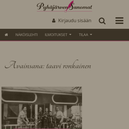
Kirjaudu sisään
NÄKÖISLEHTI
ILMOITUKSET
TILAA
Avainsana: taavi ronkainen