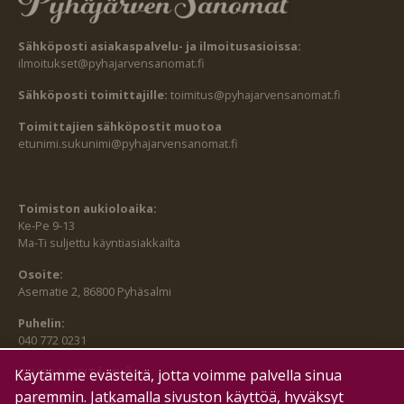
Sähköposti asiakaspalvelu- ja ilmoitusasioissa:
ilmoitukset@pyhajarvensanomat.fi
Sähköposti toimittajille:
toimitus@pyhajarvensanomat.fi
Toimittajien sähköpostit muotoa
etunimi.sukunimi@pyhajarvensanomat.fi
Toimiston aukioloaika:
Ke-Pe 9-13
Ma-Ti suljettu käyntiasiakkailta
Osoite:
Asematie 2, 86800 Pyhäsalmi
Puhelin:
040 772 0231
SEURAA MEITÄ MYÖS:
Käytämme evästeitä, jotta voimme palvella sinua
paremmin. Jatkamalla sivuston käyttöä, hyväksyt