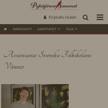
Kirjaudu sisään
NÄKÖISLEHTI
ILMOITUKSET
TILAA
Avainsana: Svenska Folkskolans
Vänner