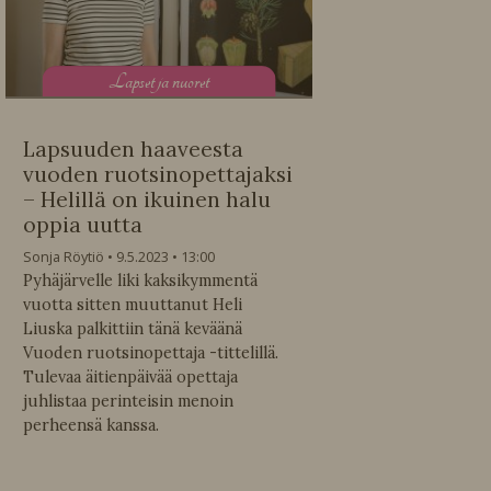
L
apset ja nuoret
Lapsuuden haaveesta
vuoden ruotsinopettajaksi
– Helillä on ikuinen halu
oppia uutta
Sonja Röytiö
9.5.2023
13:00
Pyhäjärvelle liki kaksikymmentä
vuotta sitten muuttanut Heli
Liuska palkittiin tänä keväänä
Vuoden ruotsinopettaja -tittelillä.
Tulevaa äitienpäivää opettaja
juhlistaa perinteisin menoin
perheensä kanssa.