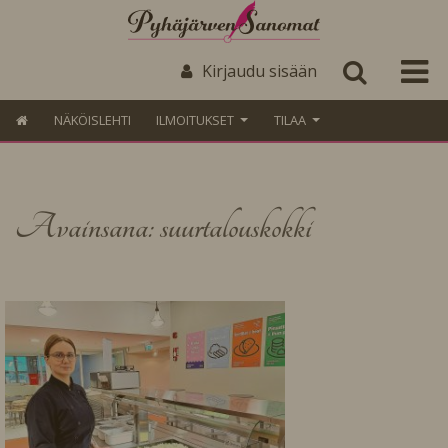
Kirjaudu sisään
NÄKÖISLEHTI
ILMOITUKSET
TILAA
Avainsana: suurtalouskokki