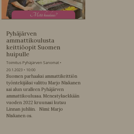
M
itä kuuluu?
Pyhäjärven
ammattikoulusta
keittiöopit Suomen
huipulle
Toimitus Pyhäjärven Sanomat
20.1.2023
10:00
Suomen parhaaksi ammattikeittiön
työntekijäksi valittu Marjo Niskanen
sai alun uralleen Pyhäjärven
ammattikoulussa. Menestyksekkään
vuoden 2022 kruunasi kutsu
Linnan juhliin. Nimi: Marjo
Niskanen os.