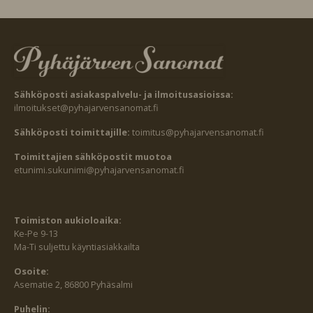
Sähköposti asiakaspalvelu- ja ilmoitusasioissa:
ilmoitukset@pyhajarvensanomat.fi
Sähköposti toimittajille:
toimitus@pyhajarvensanomat.fi
Toimittajien sähköpostit muotoa
etunimi.sukunimi@pyhajarvensanomat.fi
Toimiston aukioloaika:
Ke-Pe 9-13
Ma-Ti suljettu käyntiasiakkailta
Osoite:
Asematie 2, 86800 Pyhäsalmi
Puhelin: