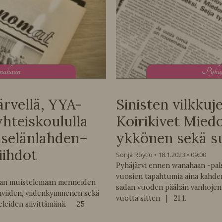
anahaan
P
yhä
rvellä, YYA-
Sinisten vilkkuj
hteiskoululla
Koirikivet Mied
aselänlahden–
ykkönen sekä su
iihdot
Sonja Röytiö
18.1.2023
09:00
Pyhäjärvi ennen wanahaan -pal
vuosien tapahtumia aina kahd
taan muistelemaan menneiden
sadan vuoden päähän vanhojen 
viiden, viidenkymmenen sekä
vuotta sitten | 21.1.
eleiden siivittämänä. 25