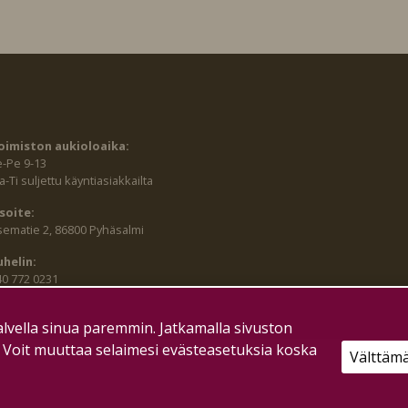
oimiston aukioloaika:
e-Pe 9-13
-Ti suljettu käyntiasiakkailta
soite:
sematie 2, 86800 Pyhäsalmi
uhelin:
40 772 0231
lvella sinua paremmin. Jatkamalla sivuston
. Voit muuttaa selaimesi evästeasetuksia koska
Välttäm