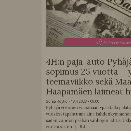
P
yhäjärvi ennen w
4H:n paja-auto Pyhäjä
sopimus 25 vuotta – y
teemaviikko sekä Ma
Haapamäen laimeat h
Sonja Röytiö
13.4.2023
09:00
Pyhäjärvi ennen wanahaan -palstalla pala
vuosien tapahtumia aina kahdenkymmenen
sadan vuoden päähän vanhojen lehtiartikk
vuotta sitten | 8.4.