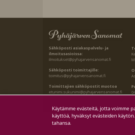
Sähköposti asiakaspalvelu- ja
T
ilmoitusasioissa:
K
ilmoitukset@pyhajarvensanomat.fi
Ma
Sähköposti toimittajille:
O
toimitus@pyhajarvensanomat.fi
A
Toimittajien sähköpostit muotoa
P
etunimi.sukunimi@pyhajarvensanomat.fi
0
Käytämme evästeitä, jotta voimme pa
käyttöä, hyväksyt evästeiden käytön
tahansa.