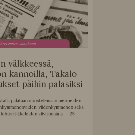
järvi ennen wanahaan
en välkkeessä,
on kannoilla, Takalo
kset päihin palasiksi
stalla palataan muistelemaan menneiden
enkymmenenviiden, viidenkymmenen sekä
lehtiartikkeleiden siivittämänä. 25