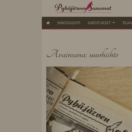
NÄKÖISLEHTI
ILMOITUKSET
TILA
Avainsana: suurhiihto