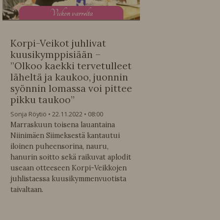
V
iikon varrelta
Korpi-Veikot juhlivat
kuusikymppisiään –
”Olkoo kaekki tervetulleet
läheltä ja kaukoo, juonnin
syönnin lomassa voi pittee
pikku taukoo”
Sonja Röytiö
22.11.2022
08:00
Marraskuun toisena lauantaina
Niinimäen Siimeksestä kantautui
iloinen puheensorina, nauru,
hanurin soitto sekä raikuvat aplodit
useaan otteeseen Korpi-Veikkojen
juhlistaessa kuusikymmenvuotista
taivaltaan.