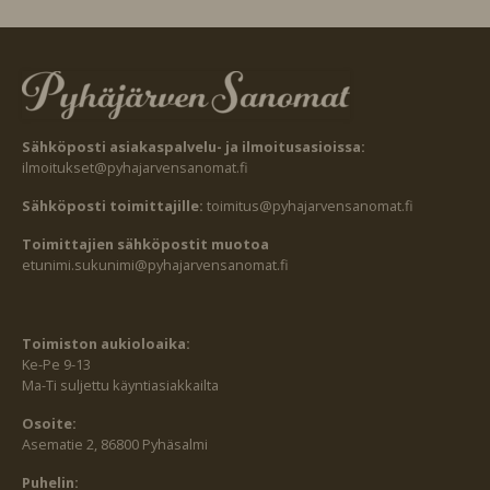
Sähköposti asiakaspalvelu- ja ilmoitusasioissa:
ilmoitukset@pyhajarvensanomat.fi
Sähköposti toimittajille:
toimitus@pyhajarvensanomat.fi
Toimittajien sähköpostit muotoa
etunimi.sukunimi@pyhajarvensanomat.fi
Toimiston aukioloaika:
Ke-Pe 9-13
Ma-Ti suljettu käyntiasiakkailta
Osoite:
Asematie 2, 86800 Pyhäsalmi
Puhelin: