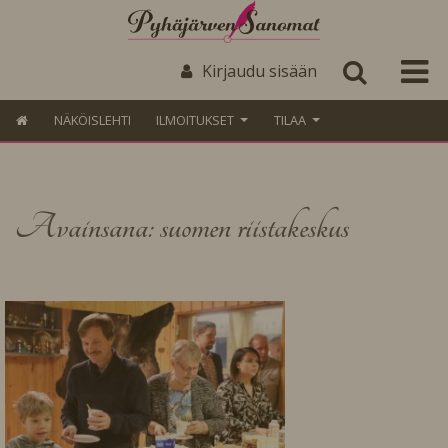
Kirjaudu sisään
NÄKÖISLEHTI
ILMOITUKSET
TILAA
Avainsana: suomen riistakeskus