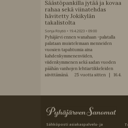
Säästöpankilla jytää ja kovaa
rahaa sekä viinatehdas
hävitetty Jokikylän
takalistolta
Sonja Röytiö
19.4.2023
09:00
Pyhäjärvi ennen wanahaan -palstalla
palataan muistelemaan menneiden
vuosien tapahtumia aina
kahdenkymmenenviiden,
viidenkymmenen sekä sadan vuoden
päähän vanhojen lehtiartikkeleiden
siivittämänä. 25 vuotta sitten | 16.4.
Sähköposti asiakaspalvelu- ja
T