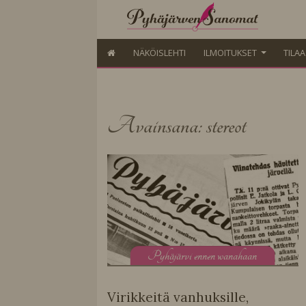
NÄKÖISLEHTI
ILMOITUKSET
TILA
Avainsana: stereot
P
yhäjärvi ennen wanahaan
Virikkeitä vanhuksille,