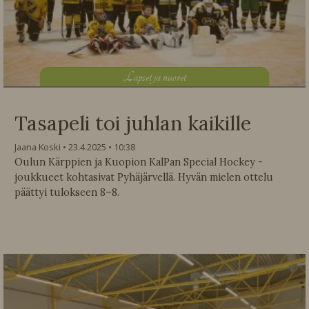
L
apset ja nuoret
Tasapeli toi juhlan kaikille
Jaana Koski
23.4.2025
10:38
Oulun Kärppien ja Kuopion KalPan Special Hockey -
joukkueet kohtasivat Pyhäjärvellä. Hyvän mielen ottelu
päättyi tulokseen 8–8.