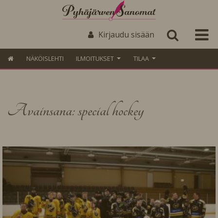
Kirjaudu sisään
NÄKÖISLEHTI
ILMOITUKSET
TILAA
Avainsana: special hockey