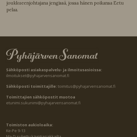
joukkueenjohtajana jengissä, jossa hänen poikansa Eetu
pelaa.
Sähköposti asiakaspalvelu- ja ilmoitusasioissa:
ilmoitukset@pyhajarvensanomat.fi
Sähköposti toimittajille:
toimitus@pyhajarvensanomat.fi
Toimittajien sähköpostit muotoa
etunimi.sukunimi@pyhajarvensanomat.fi
Toimiston aukioloaika:
Ke-Pe 9-13
Ma-Ti suljettu käyntiasiakkailta