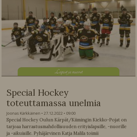
L
apset ja nuoret
Special Hockey
toteuttamassa unelmia
Joonas Kärkkäinen
27.12.2022
09:00
Special Hockey Oulun Kärpät/Kiimingin Kiekko-Pojat on
tarjoaa harrastusmahdollisuuden erityislapsille, -nuorille
ja -aikuisille. Pyhäjärvinen Katja Malila toimii