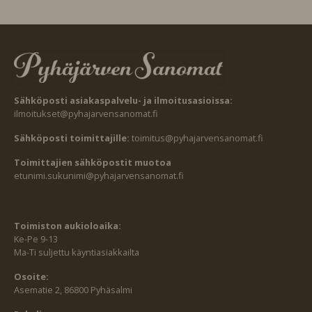
Sähköposti asiakaspalvelu- ja ilmoitusasioissa:
ilmoitukset@pyhajarvensanomat.fi
Sähköposti toimittajille:
toimitus@pyhajarvensanomat.fi
Toimittajien sähköpostit muotoa
etunimi.sukunimi@pyhajarvensanomat.fi
Toimiston aukioloaika:
Ke-Pe 9-13
Ma-Ti suljettu käyntiasiakkailta
Osoite:
Asematie 2, 86800 Pyhäsalmi