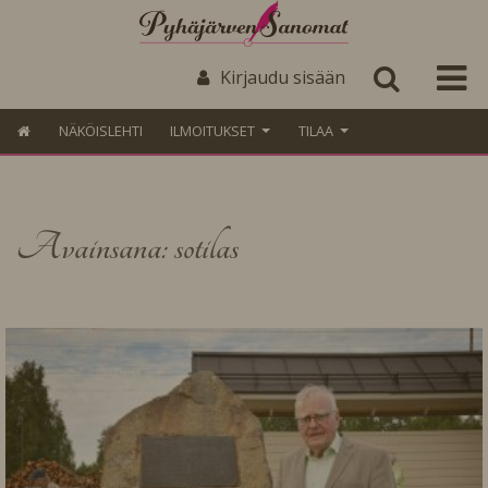
Kirjaudu sisään
NÄKÖISLEHTI
ILMOITUKSET
TILAA
Avainsana: sotilas