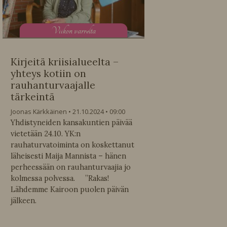
V
iikon varrelta
Kirjeitä kriisialueelta –
yhteys kotiin on
rauhanturvaajalle
tärkeintä
Joonas Kärkkäinen
21.10.2024
09:00
Yhdistyneiden kansakuntien päivää
vietetään 24.10. YK:n
rauhaturvatoiminta on koskettanut
läheisesti Maija Mannista – hänen
perheessään on rauhanturvaajia jo
kolmessa polvessa. ”Rakas!
Lähdemme Kairoon puolen päivän
jälkeen.