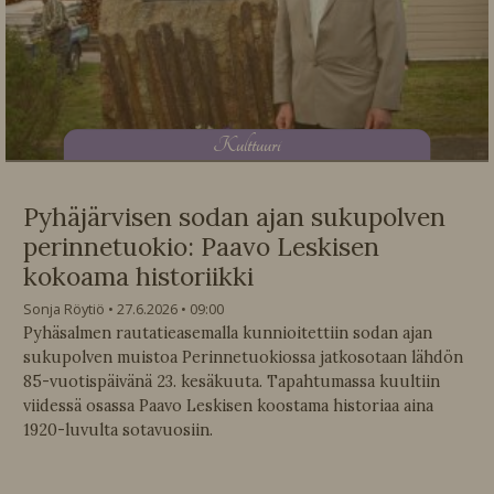
K
ulttuuri
Pyhäjärvisen sodan ajan sukupolven
perinnetuokio: Paavo Leskisen
kokoama historiikki
Sonja Röytiö
27.6.2026
09:00
Pyhäsalmen rautatieasemalla kunnioitettiin sodan ajan
sukupolven muistoa Perinnetuokiossa jatkosotaan lähdön
85-vuotispäivänä 23. kesäkuuta. Tapahtumassa kuultiin
viidessä osassa Paavo Leskisen koostama historiaa aina
1920-luvulta sotavuosiin.