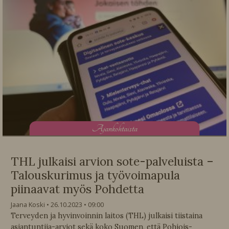
A
jankohtaista
THL julkaisi arvion sote-palveluista –
Talouskurimus ja työvoimapula
piinaavat myös Pohdetta
Jaana Koski
26.10.2023
09:00
Terveyden ja hyvinvoinnin laitos (THL) julkaisi tiistaina
asiantuntija-arviot sekä koko Suomen, että Pohjois-