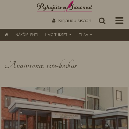
Kirjaudu sisään
NÄKÖISLEHTI
ILMOITUKSET
TILAA
Avainsana: sote-keskus