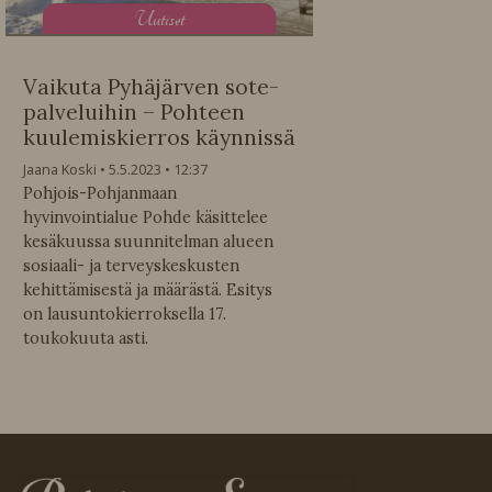
U
utiset
Vaikuta Pyhäjärven sote-
palveluihin – Pohteen
kuulemiskierros käynnissä
Jaana Koski
5.5.2023
12:37
Pohjois-Pohjanmaan
hyvinvointialue Pohde käsittelee
kesäkuussa suunnitelman alueen
sosiaali- ja terveyskeskusten
kehittämisestä ja määrästä. Esitys
on lausuntokierroksella 17.
toukokuuta asti.