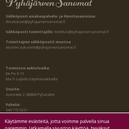
Sähköposti asiakaspalvelu- ja ilmoitusasioissa:
ilmoitukset@pyhajarvensanomat.fi
Sähköposti toimittajille:
toimitus@pyhajarvensanomat.fi
Toimittajien sähköpostit muotoa
etunimi.sukunimi@pyhajarvensanomat.fi
Toimiston aukioloaika:
Ke-Pe 9-13
Ma-Ti suljettu käyntiasiakkailta
Osoite:
Asematie 2, 86800 Pyhäsalmi
Puhelin:
040 772 0231
SEURAA MEITÄ MYÖS:
Käytämme evästeitä, jotta voimme palvella sinua
paremmin. Jatkamalla sivuston käyttöä, hyväksyt