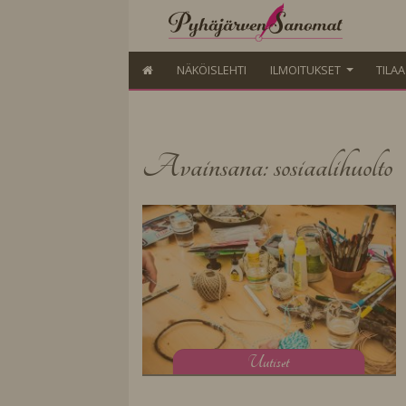
NÄKÖISLEHTI
ILMOITUKSET
TILA
Avainsana: sosiaalihuolto
U
utiset