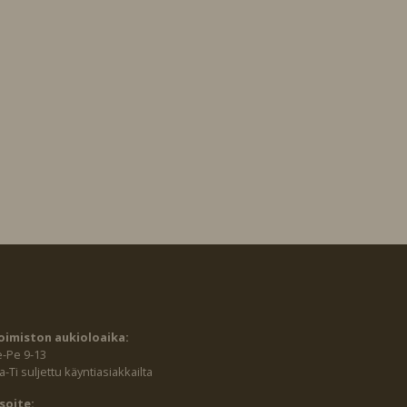
oimiston aukioloaika:
e-Pe 9-13
-Ti suljettu käyntiasiakkailta
soite: