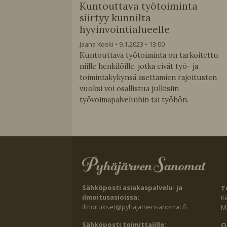
Kuntouttava työtoiminta
siirtyy kunnilta
hyvinvointialueelle
Jaana Koski
9.1.2023
13:00
Kuntouttava työtoiminta on tarkoitettu
niille henkilöille, jotka eivät työ- ja
toimintakykynsä asettamien rajoitusten
vuoksi voi osallistua julkisiin
työvoimapalveluihin tai työhön.
Sähköposti asiakaspalvelu- ja
T
ilmoitusasioissa:
K
ilmoitukset@pyhajarvensanomat.fi
Ma
Sähköposti toimittajille:
O