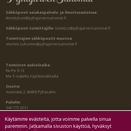
Sähköposti asiakaspalvelu- ja ilmoitusasioissa:
ilmoitukset@pyhajarvensanomat.fi
Sähköposti toimittajille:
toimitus@pyhajarvensanomat.fi
Toimittajien sähköpostit muotoa
etunimi.sukunimi@pyhajarvensanomat.fi
Toimiston aukioloaika:
Ke-Pe 9-13
Ma-Ti suljettu käyntiasiakkailta
Osoite:
Asematie 2, 86800 Pyhäsalmi
Puhelin:
040 772 0231
SEURAA MEITÄ MYÖS:
Käytämme evästeitä, jotta voimme palvella sinua
paremmin. Jatkamalla sivuston käyttöä, hyväksyt