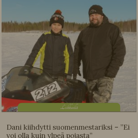
L
iikkeellä
Dani kiihdytti suomenmestariksi – ”Ei
voi olla kuin ylpeä pojasta”