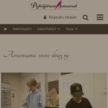
Kirjaudu sisään
NÄKÖISLEHTI
ILMOITUKSET
TILAA
Avainsana: snow drag ry