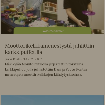
L
apset ja nuoret
Moottorikelkkamenestystä juhlittiin
karkkipuffetilla
Jaana Koski
3.4.2025
08:18
Mäkikylän Monitoimitalolla järjestettiin torstaina
karkkipuffet, jolla juhlistettiin Dani ja Peetu Pentin
menestystä moottirikelkkojen kiihdytyskisoissa.