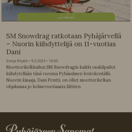
L
iikkeellä
SM Snowdrag ratkotaan Pyhäjärvellä
– Nuorin kiihdyttelijä on 11-vuotias
Dani
Sonja Röytiö
9.3.2023
10:00
Moottorikelkkailun SM Snowdragin kaikki osakilpailut
kiihdytellään tänä vuonna Pyhäsalmen lentokentällä.
Nuorin kisaaja, Dani Pentti, on ollut moottorikelkan
ohjaksissa jo kolmevuotiaasta lähtien.