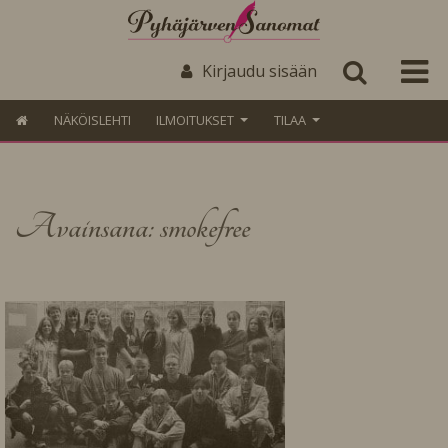
Kirjaudu sisään
NÄKÖISLEHTI
ILMOITUKSET
TILAA
Avainsana: smokefree