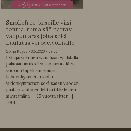
P
yhäjärvi ennen wanahaan
Smokefree-kaseille viisi
tonnia, ruma sää narrasi
vappumarssijoita sekä
kuulutus verovelvollisille
Sonja Röytiö
3.5.2023
09:00
Pyhäjärvi ennen wanahaan -palstalla
palataan muistelemaan menneiden
vuosien tapahtumia aina
kahdenkymmenenviiden,
viidenkymmenen sekä sadan vuoden
päähän vanhojen lehtiartikkeleiden
siivittämänä. 25 vuotta sitten |
29.4.