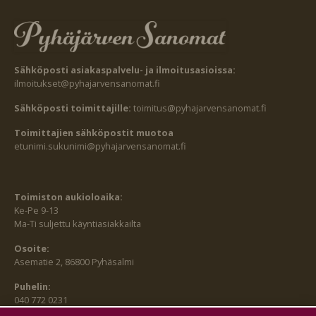
Sähköposti asiakaspalvelu- ja ilmoitusasioissa:
ilmoitukset@pyhajarvensanomat.fi
Sähköposti toimittajille:
toimitus@pyhajarvensanomat.fi
Toimittajien sähköpostit muotoa
etunimi.sukunimi@pyhajarvensanomat.fi
Toimiston aukioloaika:
Ke-Pe 9-13
Ma-Ti suljettu käyntiasiakkailta
Osoite:
Asematie 2, 86800 Pyhäsalmi
Puhelin:
040 772 0231