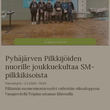
L
apset ja nuoret
Pyhäjärven Pilkkijöiden
nuorille joukkuekultaa SM-
pilkkikisoista
Vieraskynä
2.3.2026
16:33
Pilkinnän suomenmestaruudet ratkottiin viikonloppuna
Vanajavedellä Toijalan sataman lähivesillä.