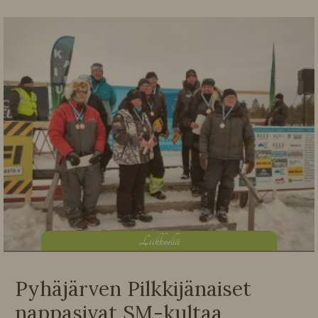
L
iikkeellä
Pyhäjärven Pilkkijänaiset
nappasivat SM-kultaa