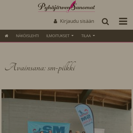
Kirjaudu sisään
NÄKÖISLEHTI
ILMOITUKSET
TILAA
Avainsana: sm-pilkki