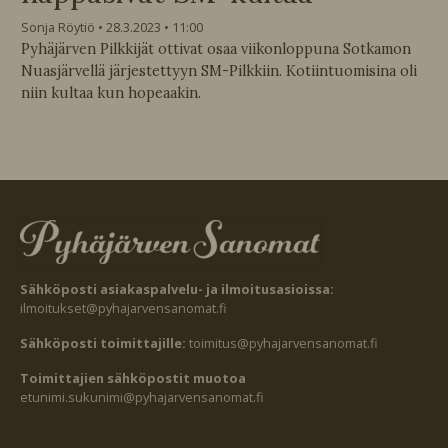
Sonja Röytiö
28.3.2023
11:00
Pyhäjärven Pilkkijät ottivat osaa viikonloppuna Sotkamon
Nuasjärvellä järjestettyyn SM-Pilkkiin. Kotiintuomisina oli
niin kultaa kun hopeaakin.
Sähköposti asiakaspalvelu- ja ilmoitusasioissa:
ilmoitukset@pyhajarvensanomat.fi
Sähköposti toimittajille:
toimitus@pyhajarvensanomat.fi
Toimittajien sähköpostit muotoa
etunimi.sukunimi@pyhajarvensanomat.fi