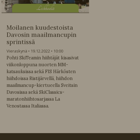
L
iikkeellä
Moilanen kuudestoista
Davosin maailmancupin
sprintissä
Vieraskynä
19.12.2022
10:00
Pohti SkiTeamin hiihtäjät kisasivat
viikonloppuna nuorten MM-
katsauksissa sekä FIS Härkösten
hiihdoissa Ristijärvellä, hiihdon
maailmancup-kiertueella Sveitsin
Davosissa sekä SkiClassics-
maratonhiihtosarjassa La
Venostassa Italiassa.