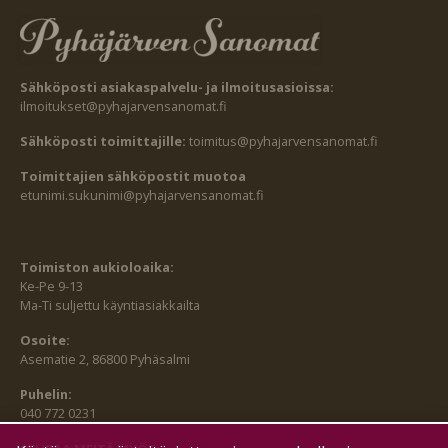
Sähköposti asiakaspalvelu- ja ilmoitusasioissa:
ilmoitukset@pyhajarvensanomat.fi
Sähköposti toimittajille:
toimitus@pyhajarvensanomat.fi
Toimittajien sähköpostit muotoa
etunimi.sukunimi@pyhajarvensanomat.fi
Toimiston aukioloaika:
Ke-Pe 9-13
Ma-Ti suljettu käyntiasiakkailta
Osoite:
Asematie 2, 86800 Pyhäsalmi
Puhelin:
040 772 0231