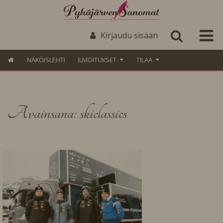
Kirjaudu sisään
NÄKÖISLEHTI
ILMOITUKSET
TILAA
Avainsana: skiclassics