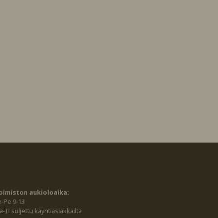
oimiston aukioloaika:
e-Pe 9-13
-Ti suljettu käyntiasiakkailta