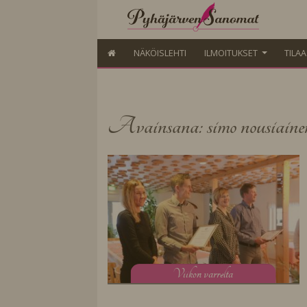
NÄKÖISLEHTI
ILMOITUKSET
TILA
Avainsana: simo nousiaine
V
iikon varrelta