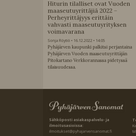
Hiturin tilalliset ovat Vuoden
maaseutuyrittäjiä 2022 –
Perheyrittäjyys erittäin
vahvasti maaseutuyrityksen
voimavarana
Sonja Röytiö
16.12.2022
14:05
Pyhäjärven kaupunki palkitsi perjantaina
Pyhäjärven Vuoden maaseutuyrittäjän
Pitokartano Verkkorannassa pidetyssä
tilaisuudessa.
Sähköposti asiakaspalvelu- ja
T
ilmoitusasioissa:
K
ilmoitukset@pyhajarvensanomat.fi
Ma