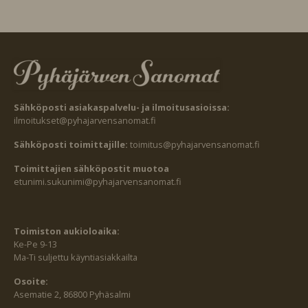
Sähköposti asiakaspalvelu- ja ilmoitusasioissa:
ilmoitukset@pyhajarvensanomat.fi
Sähköposti toimittajille:
toimitus@pyhajarvensanomat.fi
Toimittajien sähköpostit muotoa
etunimi.sukunimi@pyhajarvensanomat.fi
Toimiston aukioloaika:
Ke-Pe 9-13
Ma-Ti suljettu käyntiasiakkailta
Osoite:
Asematie 2, 86800 Pyhäsalmi