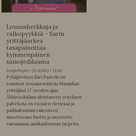
M
itä kuuluu?
Lounasherkkuja ja
valkopyykkiä – Sarin
yrittäjäarkea
tasapainottaa
kymmenpäinen
samojedilauma
Sonja Röytiö
25.4.2023
12:00
Pyhäjärvinen Sari Paavola on
toiminut lounasravintola Namiskan
yrittäjänä 17 vuoden ajan.
Äkkiruokalana aloittaneen yrityksen
palveluita on vuosien vieriessä ja
paikkakunnan rakenteen
muuttuessa hiottu ja muutettu
vastaamaan asiakaskunnan tarpeita.