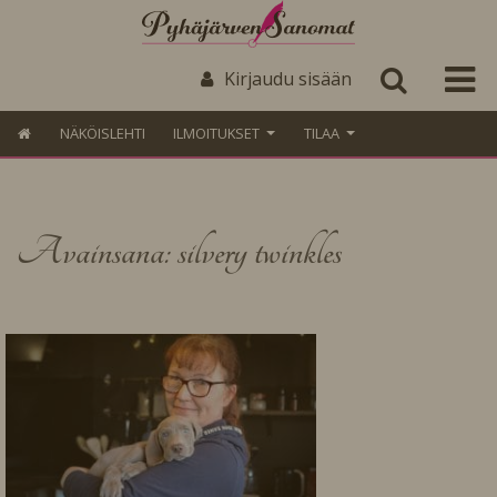
Kirjaudu sisään
NÄKÖISLEHTI
ILMOITUKSET
TILAA
Avainsana: silvery twinkles