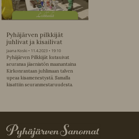
L
iikkeellä
Pyhäjärven pilkkijät
juhlivat ja kisailivat
Jaana Koski
11.4.2023
19:10
Pyhäjärven Pilkkijät kutsuivat
seuransa jäsenistön maanantaina
Kirkonrantaan juhlimaan talven
upeaa kisamenestystä. Samalla
kisattiin seuranmestaruudesta.