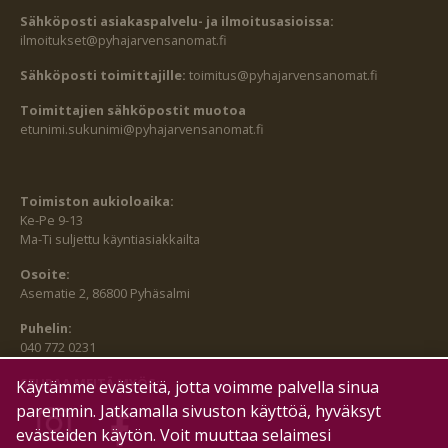
Sähköposti asiakaspalvelu- ja ilmoitusasioissa:
ilmoitukset@pyhajarvensanomat.fi
Sähköposti toimittajille:
toimitus@pyhajarvensanomat.fi
Toimittajien sähköpostit muotoa
etunimi.sukunimi@pyhajarvensanomat.fi
Toimiston aukioloaika:
Ke-Pe 9-13
Ma-Ti suljettu käyntiasiakkailta
Osoite:
Asematie 2, 86800 Pyhäsalmi
Puhelin:
040 772 0231
SEURAA MEITÄ MYÖS:
Käytämme evästeitä, jotta voimme palvella sinua
paremmin. Jatkamalla sivuston käyttöä, hyväksyt
evästeiden käytön. Voit muuttaa selaimesi