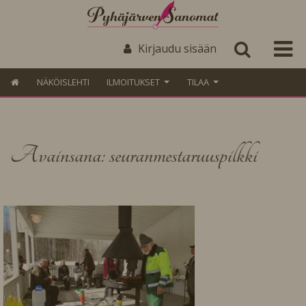
Kirjaudu sisään
NÄKÖISLEHTI
ILMOITUKSET
TILAA
Avainsana: seuranmestaruuspilkki