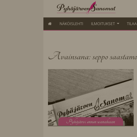
NÄKÖISLEHTI
ILMOITUKSET
TILA
Avainsana: seppo saastamo
P
yhäjärvi ennen wanahaan