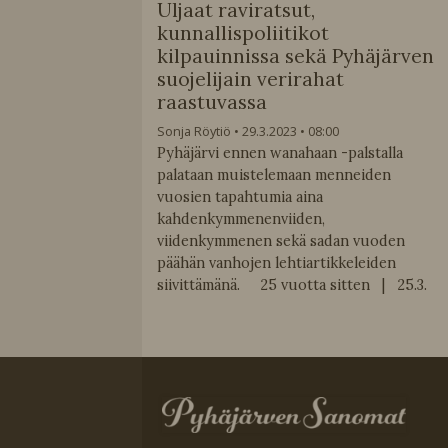
Uljaat raviratsut,
kunnallispoliitikot
kilpauinnissa sekä Pyhäjärven
suojelijain verirahat
raastuvassa
Sonja Röytiö
29.3.2023
08:00
Pyhäjärvi ennen wanahaan -palstalla
palataan muistelemaan menneiden
vuosien tapahtumia aina
kahdenkymmenenviiden,
viidenkymmenen sekä sadan vuoden
päähän vanhojen lehtiartikkeleiden
siivittämänä. 25 vuotta sitten | 25.3.