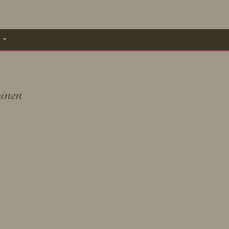
A
inen