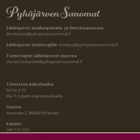
Sähköposti asiakaspalvelu- ja ilmoitusasioissa:
ilmoitukset@pyhajarvensanomat.fi
Sähköposti toimittajille:
toimitus@pyhajarvensanomat.fi
Toimittajien sähköpostit muotoa
etunimi.sukunimi@pyhajarvensanomat.fi
Toimiston aukioloaika:
Ke-Pe 9-13
Ma-Ti suljettu käyntiasiakkailta
Osoite:
Asematie 2, 86800 Pyhäsalmi
Puhelin:
040 772 0231