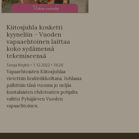
V
iikon varrelta
Kiitosjuhla kosketti
kyyneliin – Vuoden
vapaaehtoinen laittaa
koko sydämensä
tekemiseensä
Sonja Röytiö
1.12.2022
16:26
Vapaaehtoisten Kiitosjuhlaa
vietettiin keskiviikkoiltana. Juhlassa
palkittiin tänä vuonna jo neljäs
kuntalaisten ehdotusten pohjalta
valittu Pyhäjärven Vuoden
vapaaehtoinen.