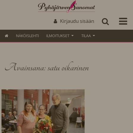
Kirjaudu sisään
NÄKÖISLEHTI
ILMOITUKSET
TILAA
Avainsana: satu oikarinen