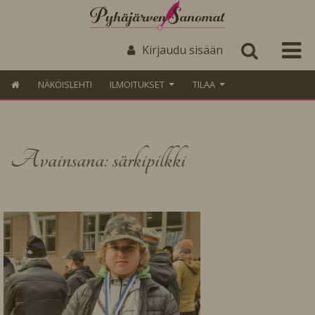
Kirjaudu sisään
NÄKÖISLEHTI
ILMOITUKSET
TILAA
Avainsana: särkipilkki