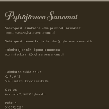
Sähköposti asiakaspalvelu- ja ilmoitusasioissa:
ilmoitukset@pyhajarvensanomat.fi
Sähköposti toimittajille:
toimitus@pyhajarvensanomat.fi
Toimittajien sähköpostit muotoa
etunimi.sukunimi@pyhajarvensanomat.fi
Toimiston aukioloaika:
Ke-Pe 9-13
Ma-Ti suljettu käyntiasiakkailta
Osoite:
Asematie 2, 86800 Pyhäsalmi
Puhelin:
040 772 0231