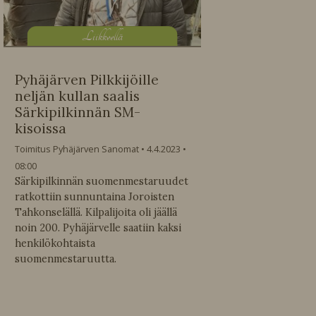
L
iikkeellä
Pyhäjärven Pilkkijöille
neljän kullan saalis
Särkipilkinnän SM-
kisoissa
Toimitus Pyhäjärven Sanomat
4.4.2023
08:00
Särkipilkinnän suomenmestaruudet
ratkottiin sunnuntaina Joroisten
Tahkonselällä. Kilpalijoita oli jäällä
noin 200. Pyhäjärvelle saatiin kaksi
henkilökohtaista
suomenmestaruutta.