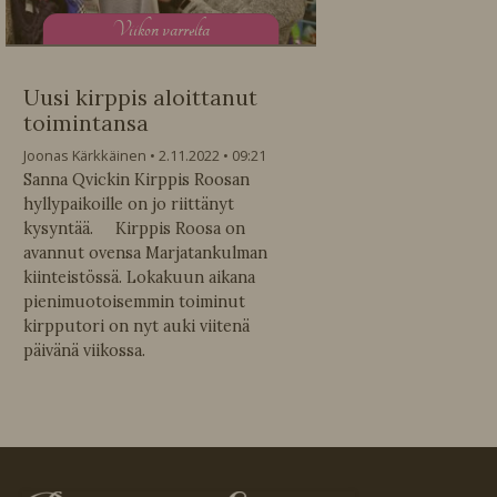
V
iikon varrelta
Uusi kirppis aloittanut
toimintansa
Joonas Kärkkäinen
2.11.2022
09:21
Sanna Qvickin Kirppis Roosan
hyllypaikoille on jo riittänyt
kysyntää. Kirppis Roosa on
avannut ovensa Marjatankulman
kiinteistössä. Lokakuun aikana
pienimuotoisemmin toiminut
kirpputori on nyt auki viitenä
päivänä viikossa.