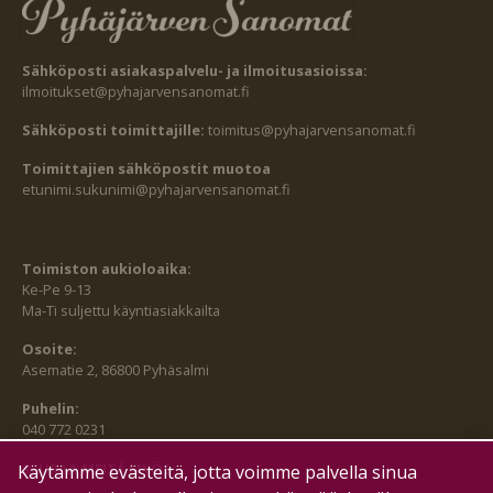
Sähköposti asiakaspalvelu- ja ilmoitusasioissa:
ilmoitukset@pyhajarvensanomat.fi
Sähköposti toimittajille:
toimitus@pyhajarvensanomat.fi
Toimittajien sähköpostit muotoa
etunimi.sukunimi@pyhajarvensanomat.fi
Toimiston aukioloaika:
Ke-Pe 9-13
Ma-Ti suljettu käyntiasiakkailta
Osoite:
Asematie 2, 86800 Pyhäsalmi
Puhelin:
040 772 0231
SEURAA MEITÄ MYÖS:
Käytämme evästeitä, jotta voimme palvella sinua