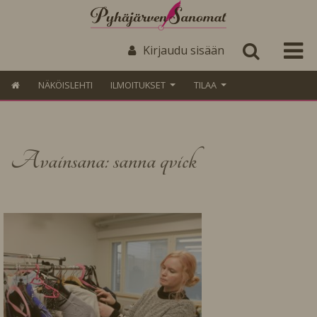
Kirjaudu sisään
NÄKÖISLEHTI
ILMOITUKSET
TILAA
Avainsana: sanna qvick