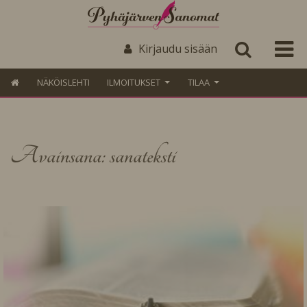
Kirjaudu sisään
NÄKÖISLEHTI
ILMOITUKSET
TILAA
Avainsana: sanateksti