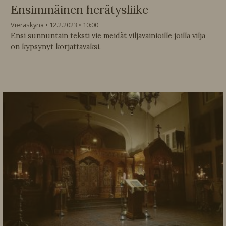
Ensimmäinen herätysliike
Vieraskynä
12.2.2023
10:00
Ensi sunnuntain teksti vie meidät viljavainioille joilla vilja
on kypsynyt korjattavaksi.