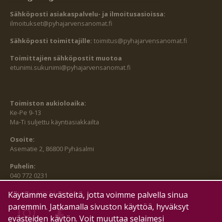
Sähköposti asiakaspalvelu- ja ilmoitusasioissa:
ilmoitukset@pyhajarvensanomat.fi
Sähköposti toimittajille:
toimitus@pyhajarvensanomat.fi
Toimittajien sähköpostit muotoa
etunimi.sukunimi@pyhajarvensanomat.fi
Toimiston aukioloaika:
Ke-Pe 9-13
Ma-Ti suljettu käyntiasiakkailta
Osoite:
Asematie 2, 86800 Pyhäsalmi
Puhelin:
040 772 0231
SEURAA MEITÄ MYÖS:
Käytämme evästeitä, jotta voimme palvella sinua
paremmin. Jatkamalla sivuston käyttöä, hyväksyt
evästeiden käytön. Voit muuttaa selaimesi