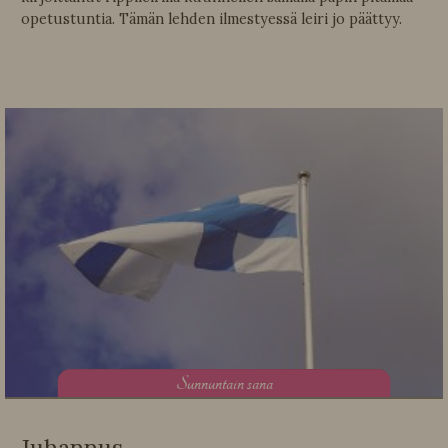
opetustuntia. Tämän lehden ilmestyessä leiri jo päättyy.
S
unnuntain sana
Juhannus