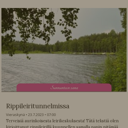
S
unnuntain sana
Rippileiritunnelmissa
Vieraskynä
23.7.2023
07:00
Terveisiä aurinkoisesta leirikeskuksesta! Tätä tekstiä olen
kirjoittanut rippileirillä kuunnellen samalla papin pitämää