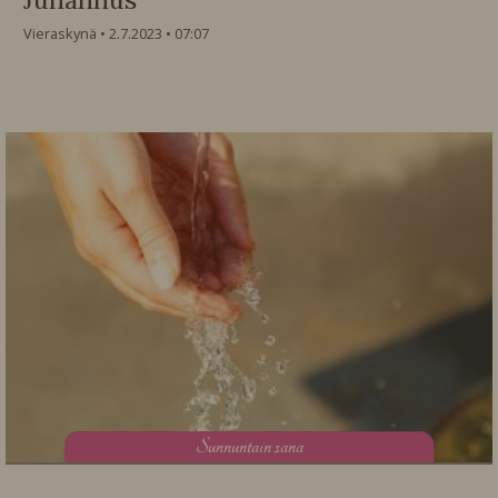
Vieraskynä
2.7.2023
07:07
S
unnuntain sana