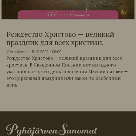
U
skonnot ja katsomukset
Рождество Христово — великий
праздник для всех христиан.
Vieraskynä
18.12.2022
08:00
Рождество Христово — великий праздник для всех
христиан. В Священном Писании нет ни одного
указания на то, что день появления Мессии на свет —
это церковный праздник или какой-то особенный
день.