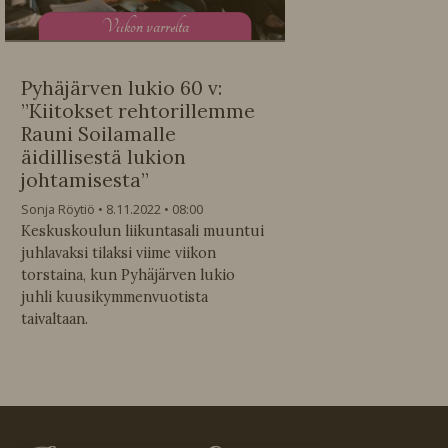
V
iikon varrelta
Pyhäjärven lukio 60 v:
”Kiitokset rehtorillemme
Rauni Soilamalle
äidillisestä lukion
johtamisesta”
Sonja Röytiö
8.11.2022
08:00
Keskuskoulun liikuntasali muuntui
juhlavaksi tilaksi viime viikon
torstaina, kun Pyhäjärven lukio
juhli kuusikymmenvuotista
taivaltaan.