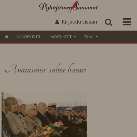
Kirjaudu sisään
NÄKÖISLEHTI
ILMOITUKSET
TILAA
Avainsana: salme hasari