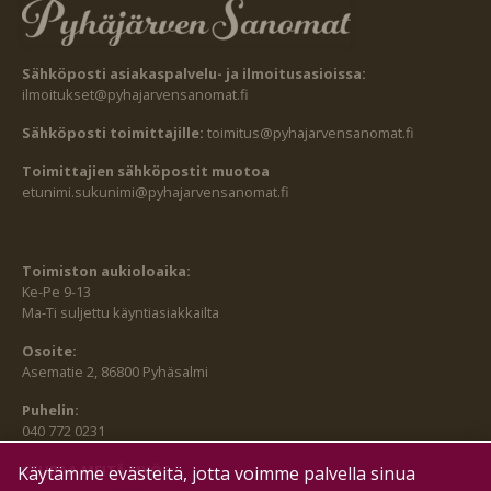
Sähköposti asiakaspalvelu- ja ilmoitusasioissa:
ilmoitukset@pyhajarvensanomat.fi
Sähköposti toimittajille:
toimitus@pyhajarvensanomat.fi
Toimittajien sähköpostit muotoa
etunimi.sukunimi@pyhajarvensanomat.fi
Toimiston aukioloaika:
Ke-Pe 9-13
Ma-Ti suljettu käyntiasiakkailta
Osoite:
Asematie 2, 86800 Pyhäsalmi
Puhelin:
040 772 0231
SEURAA MEITÄ MYÖS:
Käytämme evästeitä, jotta voimme palvella sinua