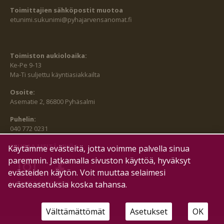
Toimittajien sähköpostit muotoa
etunimi.sukunimi@pyhajarvensanomat.fi
Toimiston aukioloaika:
Ke-Pe 9-13
Ma-Ti suljettu käyntiasiakkailta
Osoite:
Asematie 2, 86800 Pyhäsalmi
Puhelin:
040 772 0231
SEURAA MEITÄ MYÖS:
Käytämme evästeitä, jotta voimme palvella sinua
paremmin. Jatkamalla sivuston käyttöä, hyväksyt
evästeiden käytön. Voit muuttaa selaimesi
HALLITSE EVÄSTEITÄ
evästeasetuksia koska tahansa.
Välttämättömät
Asetukset
OK