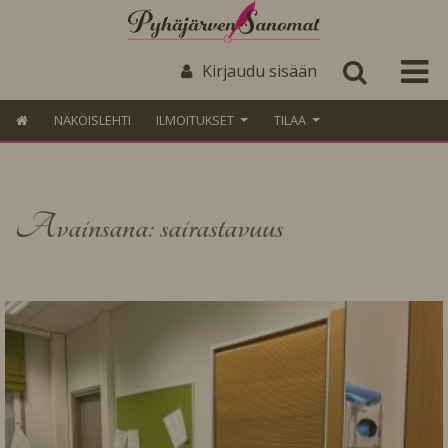
Kirjaudu sisään
NÄKÖISLEHTI
ILMOITUKSET
TILAA
Avainsana: sairastavuus