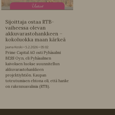
U
utiset
Sijoittaja ostaa RTB-
vaiheessa olevan
akkuvarastohankkeen –
kokoluokka maan kärkeä
Jaana Koski
5.2.2026
05:02
Prime Capital AG osti Pyhäsalmi
BESS Oy:n, eli Pyhäsalmen
kaivoksen luokse suunnitellun
akkuvarastohankkeen
projektiyhtiön. Kaupan
toteutumisen ehtona oli, että hanke
on rakennusvalmis (RTB).