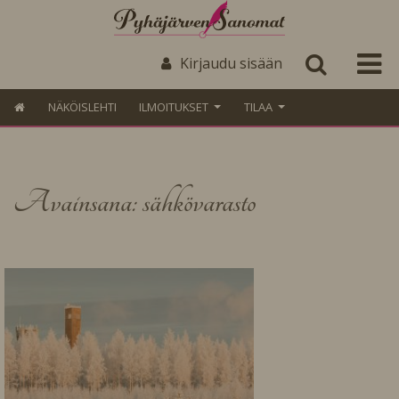
Kirjaudu sisään
NÄKÖISLEHTI
ILMOITUKSET
TILAA
Avainsana: sähkövarasto