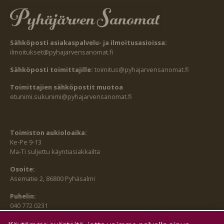
Sähköposti asiakaspalvelu- ja ilmoitusasioissa:
ilmoitukset@pyhajarvensanomat.fi
Sähköposti toimittajille:
toimitus@pyhajarvensanomat.fi
Toimittajien sähköpostit muotoa
etunimi.sukunimi@pyhajarvensanomat.fi
Toimiston aukioloaika:
Ke-Pe 9-13
Ma-Ti suljettu käyntiasiakkailta
Osoite:
Asematie 2, 86800 Pyhäsalmi
Puhelin:
040 772 0231
SEURAA MEITÄ MYÖS: