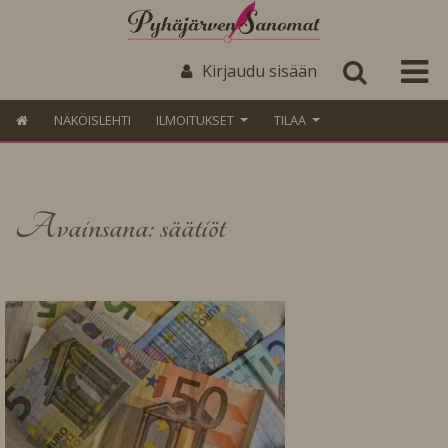
Kirjaudu sisään
NÄKÖISLEHTI
ILMOITUKSET
TILAA
Avainsana: säätiöt