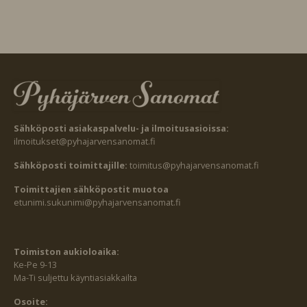
Sähköposti asiakaspalvelu- ja ilmoitusasioissa:
ilmoitukset@pyhajarvensanomat.fi
Sähköposti toimittajille:
toimitus@pyhajarvensanomat.fi
Toimittajien sähköpostit muotoa
etunimi.sukunimi@pyhajarvensanomat.fi
Toimiston aukioloaika:
Ke-Pe 9-13
Ma-Ti suljettu käyntiasiakkailta
Osoite: