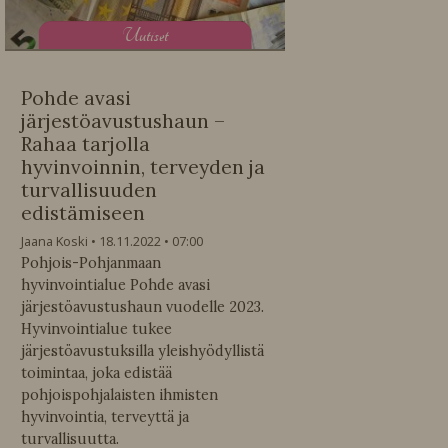
U
utiset
Pohde avasi
järjestöavustushaun –
Rahaa tarjolla
hyvinvoinnin, terveyden ja
turvallisuuden
edistämiseen
Jaana Koski
18.11.2022
07:00
Pohjois-Pohjanmaan
hyvinvointialue Pohde avasi
järjestöavustushaun vuodelle 2023.
Hyvinvointialue tukee
järjestöavustuksilla yleishyödyllistä
toimintaa, joka edistää
pohjoispohjalaisten ihmisten
hyvinvointia, terveyttä ja
turvallisuutta.