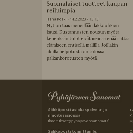
Suomalaiset tuotteet kaupan
reiluimpia
Jaana Koski
14.2.2023
13:13
Nyt on taas meneillään lakkouhkien
kausi. Kustannusten nousun myötä
kenenkään tulot eivät meinaa enää riittää
elämiseen entisellä mallilla. Joillakin
aloilla helpotusta on tulossa
palkankorotusten myötä.
Sähköposti asiakaspalvelu- ja
T
ilmoitusasioissa:
K
ilmoitukset@pyhajarvensanomat.fi
Ma
Sähköposti toimittajille:
O