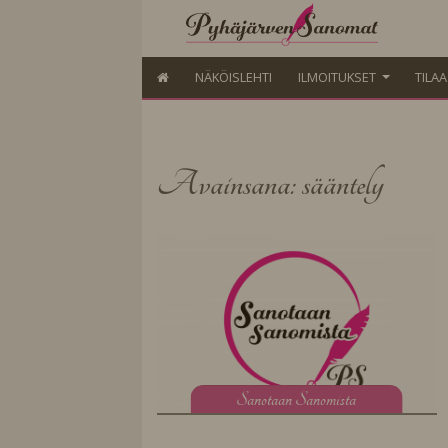
NÄKÖISLEHTI
ILMOITUKSET
TILA
Avainsana: sääntely
S
anotaan Sanomista