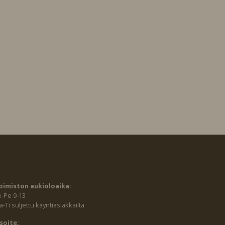
oimiston aukioloaika:
e-Pe 9-13
-Ti suljettu käyntiasiakkailta
soite: